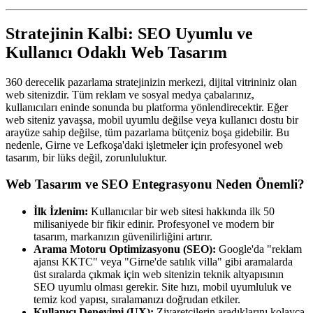
Stratejinin Kalbi: SEO Uyumlu ve
Kullanıcı Odaklı Web Tasarım
360 derecelik pazarlama stratejinizin merkezi, dijital vitrininiz olan
web sitenizdir. Tüm reklam ve sosyal medya çabalarınız,
kullanıcıları eninde sonunda bu platforma yönlendirecektir. Eğer
web siteniz yavaşsa, mobil uyumlu değilse veya kullanıcı dostu bir
arayüze sahip değilse, tüm pazarlama bütçeniz boşa gidebilir. Bu
nedenle, Girne ve Lefkoşa'daki işletmeler için profesyonel web
tasarım, bir lüks değil, zorunluluktur.
Web Tasarım ve SEO Entegrasyonu Neden Önemli?
İlk İzlenim:
Kullanıcılar bir web sitesi hakkında ilk 50
milisaniyede bir fikir edinir. Profesyonel ve modern bir
tasarım, markanızın güvenilirliğini artırır.
Arama Motoru Optimizasyonu (SEO):
Google'da "reklam
ajansı KKTC" veya "Girne'de satılık villa" gibi aramalarda
üst sıralarda çıkmak için web sitenizin teknik altyapısının
SEO uyumlu olması gerekir. Site hızı, mobil uyumluluk ve
temiz kod yapısı, sıralamanızı doğrudan etkiler.
Kullanıcı Deneyimi (UX):
Ziyaretçilerin aradıklarını kolayca