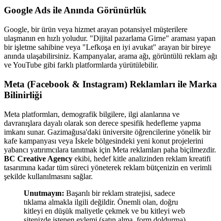
Google Ads ile Anında Görünürlük
Google, bir ürün veya hizmet arayan potansiyel müşterilere
ulaşmanın en hızlı yoludur. "Dijital pazarlama Girne" araması yapan
bir işletme sahibine veya "Lefkoşa en iyi avukat" arayan bir bireye
anında ulaşabilirsiniz. Kampanyalar, arama ağı, görüntülü reklam ağı
ve YouTube gibi farklı platformlarda yürütülebilir.
Meta (Facebook & Instagram) Reklamları ile Marka
Bilinirliği
Meta platformları, demografik bilgilere, ilgi alanlarına ve
davranışlara dayalı olarak son derece spesifik hedefleme yapma
imkanı sunar. Gazimağusa'daki üniversite öğrencilerine yönelik bir
kafe kampanyası veya İskele bölgesindeki yeni konut projelerini
yabancı yatırımcılara tanıtmak için Meta reklamları paha biçilmezdir.
BC Creative Agency
ekibi, hedef kitle analizinden reklam kreatifi
tasarımına kadar tüm süreci yöneterek reklam bütçenizin en verimli
şekilde kullanılmasını sağlar.
Unutmayın:
Başarılı bir reklam stratejisi, sadece
tıklama almakla ilgili değildir. Önemli olan, doğru
kitleyi en düşük maliyetle çekmek ve bu kitleyi web
sitenizde istenen eylemi (satın alma, form doldurma)