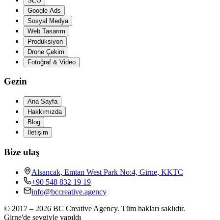
SEO
Google Ads
Sosyal Medya
Web Tasarım
Prodüksiyon
Drone Çekim
Fotoğraf & Video
Gezin
Ana Sayfa
Hakkımızda
Blog
İletişim
Bize ulaş
Alsancak, Emtan West Park No:4, Girne, KKTC
+90 548 832 19 19
info@bccreative.agency
© 2017 – 2026 BC Creative Agency.
Tüm hakları saklıdır.
Girne'de sevgiyle yapıldı