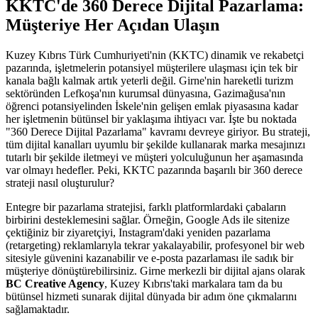
KKTC'de 360 Derece Dijital Pazarlama:
Müşteriye Her Açıdan Ulaşın
Kuzey Kıbrıs Türk Cumhuriyeti'nin (KKTC) dinamik ve rekabetçi
pazarında, işletmelerin potansiyel müşterilere ulaşması için tek bir
kanala bağlı kalmak artık yeterli değil. Girne'nin hareketli turizm
sektöründen Lefkoşa'nın kurumsal dünyasına, Gazimağusa'nın
öğrenci potansiyelinden İskele'nin gelişen emlak piyasasına kadar
her işletmenin bütünsel bir yaklaşıma ihtiyacı var. İşte bu noktada
"360 Derece Dijital Pazarlama" kavramı devreye giriyor. Bu strateji,
tüm dijital kanalları uyumlu bir şekilde kullanarak marka mesajınızı
tutarlı bir şekilde iletmeyi ve müşteri yolculuğunun her aşamasında
var olmayı hedefler. Peki, KKTC pazarında başarılı bir 360 derece
strateji nasıl oluşturulur?
Entegre bir pazarlama stratejisi, farklı platformlardaki çabaların
birbirini desteklemesini sağlar. Örneğin, Google Ads ile sitenize
çektiğiniz bir ziyaretçiyi, Instagram'daki yeniden pazarlama
(retargeting) reklamlarıyla tekrar yakalayabilir, profesyonel bir web
sitesiyle güvenini kazanabilir ve e-posta pazarlaması ile sadık bir
müşteriye dönüştürebilirsiniz. Girne merkezli bir dijital ajans olarak
BC Creative Agency
, Kuzey Kıbrıs'taki markalara tam da bu
bütünsel hizmeti sunarak dijital dünyada bir adım öne çıkmalarını
sağlamaktadır.