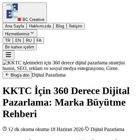
BC Creative
Ana Sayfa
Hakkımızda
Blog
İletişim
Hizmetlerimiz
TR
EN
RU
FA
Bir kahve içelim
Dijital Pazarlama
Blog'a dön
KKTC İçin 360 Derece Dijital
Pazarlama: Marka Büyütme
Rehberi
12 dk okuma
okuma
·
18 Haziran 2026
·
Dijital Pazarlama