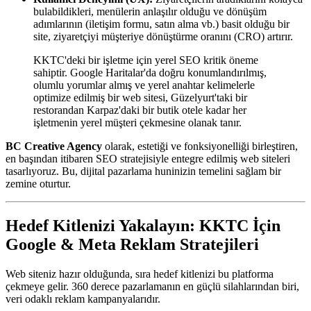
bulabildikleri, menülerin anlaşılır olduğu ve dönüşüm
adımlarının (iletişim formu, satın alma vb.) basit olduğu bir
site, ziyaretçiyi müşteriye dönüştürme oranını (CRO) artırır.
KKTC'deki bir işletme için yerel SEO kritik öneme
sahiptir. Google Haritalar'da doğru konumlandırılmış,
olumlu yorumlar almış ve yerel anahtar kelimelerle
optimize edilmiş bir web sitesi, Güzelyurt'taki bir
restorandan Karpaz'daki bir butik otele kadar her
işletmenin yerel müşteri çekmesine olanak tanır.
BC Creative Agency
olarak, estetiği ve fonksiyonelliği birleştiren,
en başından itibaren SEO stratejisiyle entegre edilmiş web siteleri
tasarlıyoruz. Bu, dijital pazarlama huninizin temelini sağlam bir
zemine oturtur.
Hedef Kitlenizi Yakalayın: KKTC İçin
Google & Meta Reklam Stratejileri
Web siteniz hazır olduğunda, sıra hedef kitlenizi bu platforma
çekmeye gelir. 360 derece pazarlamanın en güçlü silahlarından biri,
veri odaklı reklam kampanyalarıdır.