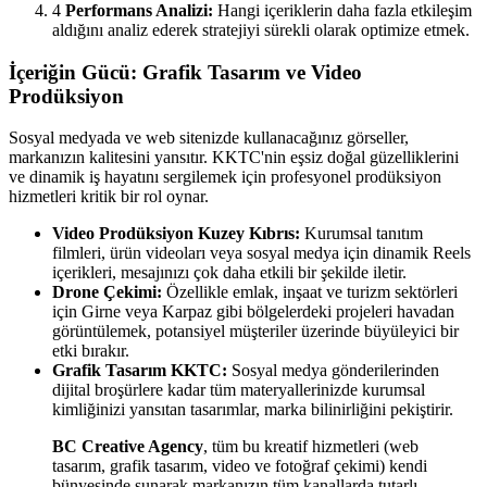
4
Performans Analizi:
Hangi içeriklerin daha fazla etkileşim
aldığını analiz ederek stratejiyi sürekli olarak optimize etmek.
İçeriğin Gücü: Grafik Tasarım ve Video
Prodüksiyon
Sosyal medyada ve web sitenizde kullanacağınız görseller,
markanızın kalitesini yansıtır. KKTC'nin eşsiz doğal güzelliklerini
ve dinamik iş hayatını sergilemek için profesyonel prodüksiyon
hizmetleri kritik bir rol oynar.
Video Prodüksiyon Kuzey Kıbrıs:
Kurumsal tanıtım
filmleri, ürün videoları veya sosyal medya için dinamik Reels
içerikleri, mesajınızı çok daha etkili bir şekilde iletir.
Drone Çekimi:
Özellikle emlak, inşaat ve turizm sektörleri
için Girne veya Karpaz gibi bölgelerdeki projeleri havadan
görüntülemek, potansiyel müşteriler üzerinde büyüleyici bir
etki bırakır.
Grafik Tasarım KKTC:
Sosyal medya gönderilerinden
dijital broşürlere kadar tüm materyallerinizde kurumsal
kimliğinizi yansıtan tasarımlar, marka bilinirliğini pekiştirir.
BC Creative Agency
, tüm bu kreatif hizmetleri (web
tasarım, grafik tasarım, video ve fotoğraf çekimi) kendi
bünyesinde sunarak markanızın tüm kanallarda tutarlı