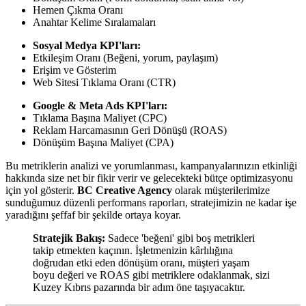
Hemen Çıkma Oranı
Anahtar Kelime Sıralamaları
Sosyal Medya KPI'ları:
Etkileşim Oranı (Beğeni, yorum, paylaşım)
Erişim ve Gösterim
Web Sitesi Tıklama Oranı (CTR)
Google & Meta Ads KPI'ları:
Tıklama Başına Maliyet (CPC)
Reklam Harcamasının Geri Dönüşü (ROAS)
Dönüşüm Başına Maliyet (CPA)
Bu metriklerin analizi ve yorumlanması, kampanyalarınızın etkinliği
hakkında size net bir fikir verir ve gelecekteki bütçe optimizasyonu
için yol gösterir.
BC Creative Agency
olarak müşterilerimize
sunduğumuz düzenli performans raporları, stratejimizin ne kadar işe
yaradığını şeffaf bir şekilde ortaya koyar.
Stratejik Bakış:
Sadece 'beğeni' gibi boş metrikleri
takip etmekten kaçının. İşletmenizin kârlılığına
doğrudan etki eden dönüşüm oranı, müşteri yaşam
boyu değeri ve ROAS gibi metriklere odaklanmak, sizi
Kuzey Kıbrıs pazarında bir adım öne taşıyacaktır.