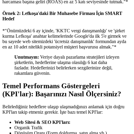
harcaması başına geliri (ROAS) en az 5 katı seviyesinde tutmak."*
Örnek 2: Lefkoşa'daki Bir Muhasebe Firması İçin SMART
Hedef
*"Önümüzdeki 6 ay içinde, 'KKTC vergi danışmanlığı' ve 'şirket
kurma Lefkoşa' anahtar kelimelerinde Google'da ilk 5'e girmek ve
bu sayede web sitemizdeki 'ücretsiz danışmanlık' formundan ayda
en az 10 adet nitelikli potansiyel müşteri başvurusu almak."*
Unutmayın:
Veriye dayalı pazarlama stratejileri izleyen
şirketlerin, hedeflerine ulaşma olasılığı 6 kat daha
fazladır. Hedeflerinizi belirlerken sezgilerinize değil,
rakamlara güvenin.
Temel Performans Göstergeleri
(KPI'lar): Başarınızı Nasıl Ölçersiniz?
Belirlediğiniz hedeflere ulaşıp ulaşmadığınızı anlamak için doğru
KPI'ları takip etmeniz gerekir. İşte bazı temel KPI'lar:
Web Sitesi & SEO KPI'ları:
Organik Trafik
Dönüşüm Oranı (Form doldurma, satın alma vb.)