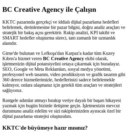
BC Creative Agency ile Çalışın
KKTC pazarında gerçekçi ve iddialı dijital pazarlama hedefleri
belirlemek, derinlemesine bir pazar bilgisi, doğru analiz araçları ve
stratejik bir bakış açısı gerektirir. Rakip analizi, KPI takibi ve
SMART hedefler oluşturma süreci, tam zamanlı bir uzmanlık
alanıdır.
Girne'de bulunan ve Lefkoşa'dan Karpaz'a kadar tüm Kuzey
Kıbrıs'a hizmet veren
BC Creative Agency
ekibi olarak,
işletmenizin dijital potansiyelini ortaya çıkarmak için buradayız.
SEO, Google ve Meta Reklamları, sosyal medya yönetimi,
profesyonel web tasarım, video prodüksiyon ve grafik tasarım gibi
360 derece hizmetlerimizle, hedeflerinizi sadece belirlemekle
kalmıyor, onlara ulaşmanız için gerekli tüm araçları ve stratejileri
sağlıyoruz.
Rastgele adımlar atmayı bırakıp veriye dayalı bir başarı hikayesi
yazmak için bugün bizimle iletişime geçin. İşletmenizin mevcut
durumunu analiz edelim ve sizi rakiplerinizden ayıracak özel bir
dijital pazarlama stratejisi oluşturalım.
KKTC'de büyümeye hazır mısınız?