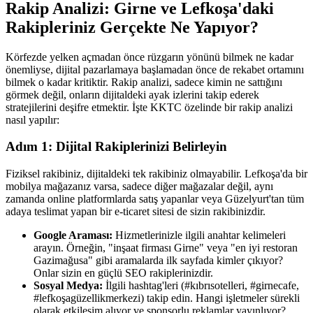
Rakip Analizi: Girne ve Lefkoşa'daki
Rakipleriniz Gerçekte Ne Yapıyor?
Körfezde yelken açmadan önce rüzgarın yönünü bilmek ne kadar
önemliyse, dijital pazarlamaya başlamadan önce de rekabet ortamını
bilmek o kadar kritiktir. Rakip analizi, sadece kimin ne sattığını
görmek değil, onların dijitaldeki ayak izlerini takip ederek
stratejilerini deşifre etmektir. İşte KKTC özelinde bir rakip analizi
nasıl yapılır:
Adım 1: Dijital Rakiplerinizi Belirleyin
Fiziksel rakibiniz, dijitaldeki tek rakibiniz olmayabilir. Lefkoşa'da bir
mobilya mağazanız varsa, sadece diğer mağazalar değil, aynı
zamanda online platformlarda satış yapanlar veya Güzelyurt'tan tüm
adaya teslimat yapan bir e-ticaret sitesi de sizin rakibinizdir.
Google Araması:
Hizmetlerinizle ilgili anahtar kelimeleri
arayın. Örneğin, "inşaat firması Girne" veya "en iyi restoran
Gazimağusa" gibi aramalarda ilk sayfada kimler çıkıyor?
Onlar sizin en güçlü SEO rakiplerinizdir.
Sosyal Medya:
İlgili hashtag'leri (#kıbrısotelleri, #girnecafe,
#lefkoşagüzellikmerkezi) takip edin. Hangi işletmeler sürekli
olarak etkileşim alıyor ve sponsorlu reklamlar yayınlıyor?