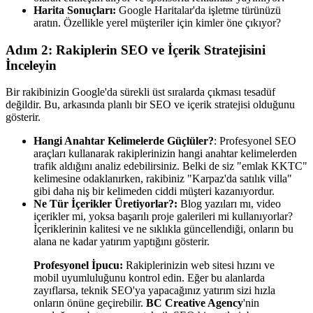
Harita Sonuçları:
Google Haritalar'da işletme türünüzü
aratın. Özellikle yerel müşteriler için kimler öne çıkıyor?
Adım 2: Rakiplerin SEO ve İçerik Stratejisini
İnceleyin
Bir rakibinizin Google'da sürekli üst sıralarda çıkması tesadüf
değildir. Bu, arkasında planlı bir SEO ve içerik stratejisi olduğunu
gösterir.
Hangi Anahtar Kelimelerde Güçlüler?
: Profesyonel SEO
araçları kullanarak rakiplerinizin hangi anahtar kelimelerden
trafik aldığını analiz edebilirsiniz. Belki de siz "emlak KKTC"
kelimesine odaklanırken, rakibiniz "Karpaz'da satılık villa"
gibi daha niş bir kelimeden ciddi müşteri kazanıyordur.
Ne Tür İçerikler Üretiyorlar?:
Blog yazıları mı, video
içerikler mi, yoksa başarılı proje galerileri mi kullanıyorlar?
İçeriklerinin kalitesi ve ne sıklıkla güncellendiği, onların bu
alana ne kadar yatırım yaptığını gösterir.
Profesyonel İpucu:
Rakiplerinizin web sitesi hızını ve
mobil uyumluluğunu kontrol edin. Eğer bu alanlarda
zayıflarsa, teknik SEO'ya yapacağınız yatırım sizi hızla
onların önüne geçirebilir.
BC Creative Agency
'nin