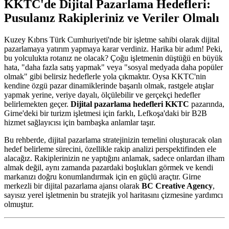
KKTC'de Dijital Pazarlama Hedefleri:
Pusulanız Rakipleriniz ve Veriler Olmalı
Kuzey Kıbrıs Türk Cumhuriyeti'nde bir işletme sahibi olarak dijital
pazarlamaya yatırım yapmaya karar verdiniz. Harika bir adım! Peki,
bu yolculukta rotanız ne olacak? Çoğu işletmenin düştüğü en büyük
hata, "daha fazla satış yapmak" veya "sosyal medyada daha popüler
olmak" gibi belirsiz hedeflerle yola çıkmaktır. Oysa KKTC'nin
kendine özgü pazar dinamiklerinde başarılı olmak, rastgele atışlar
yapmak yerine, veriye dayalı, ölçülebilir ve gerçekçi hedefler
belirlemekten geçer.
Dijital pazarlama hedefleri KKTC
pazarında,
Girne'deki bir turizm işletmesi için farklı, Lefkoşa'daki bir B2B
hizmet sağlayıcısı için bambaşka anlamlar taşır.
Bu rehberde, dijital pazarlama stratejinizin temelini oluşturacak olan
hedef belirleme sürecini, özellikle rakip analizi perspektifinden ele
alacağız. Rakiplerinizin ne yaptığını anlamak, sadece onlardan ilham
almak değil, aynı zamanda pazardaki boşlukları görmek ve kendi
markanızı doğru konumlandırmak için en güçlü araçtır. Girne
merkezli bir dijital pazarlama ajansı olarak
BC Creative Agency
,
sayısız yerel işletmenin bu stratejik yol haritasını çizmesine yardımcı
olmuştur.