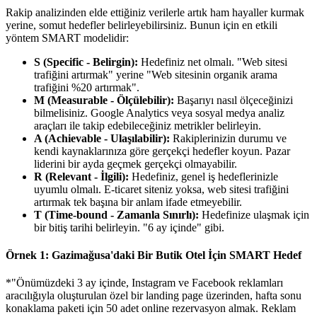
Rakip analizinden elde ettiğiniz verilerle artık ham hayaller kurmak
yerine, somut hedefler belirleyebilirsiniz. Bunun için en etkili
yöntem SMART modelidir:
S (Specific - Belirgin):
Hedefiniz net olmalı. "Web sitesi
trafiğini artırmak" yerine "Web sitesinin organik arama
trafiğini %20 artırmak".
M (Measurable - Ölçülebilir):
Başarıyı nasıl ölçeceğinizi
bilmelisiniz. Google Analytics veya sosyal medya analiz
araçları ile takip edebileceğiniz metrikler belirleyin.
A (Achievable - Ulaşılabilir):
Rakiplerinizin durumu ve
kendi kaynaklarınıza göre gerçekçi hedefler koyun. Pazar
liderini bir ayda geçmek gerçekçi olmayabilir.
R (Relevant - İlgili):
Hedefiniz, genel iş hedeflerinizle
uyumlu olmalı. E-ticaret siteniz yoksa, web sitesi trafiğini
artırmak tek başına bir anlam ifade etmeyebilir.
T (Time-bound - Zamanla Sınırlı):
Hedefinize ulaşmak için
bir bitiş tarihi belirleyin. "6 ay içinde" gibi.
Örnek 1: Gazimağusa'daki Bir Butik Otel İçin SMART Hedef
*"Önümüzdeki 3 ay içinde, Instagram ve Facebook reklamları
aracılığıyla oluşturulan özel bir landing page üzerinden, hafta sonu
konaklama paketi için 50 adet online rezervasyon almak. Reklam