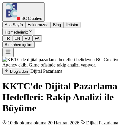
BC Creative
Ana Sayfa
Hakkımızda
Blog
İletişim
Hizmetlerimiz
TR
EN
RU
FA
Bir kahve içelim
Dijital Pazarlama
Blog'a dön
KKTC'de Dijital Pazarlama
Hedefleri: Rakip Analizi ile
Büyüme
10 dk okuma
okuma
·
20 Haziran 2026
·
Dijital Pazarlama