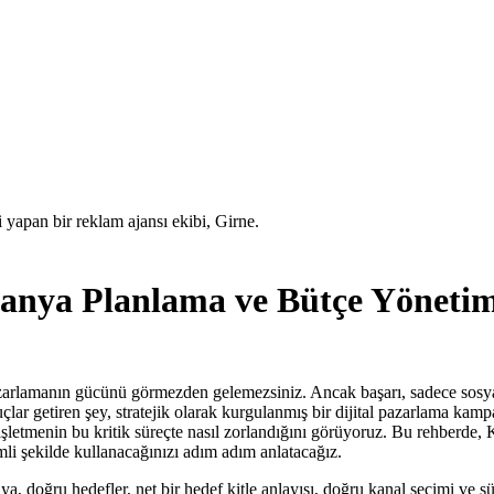
nya Planlama ve Bütçe Yönetim
 pazarlamanın gücünü görmezden gelemezsiniz. Ancak başarı, sadece sos
çlar getiren şey, stratejik olarak kurgulanmış bir dijital pazarlama kam
şletmenin bu kritik süreçte nasıl zorlandığını görüyoruz. Bu rehberde, 
mli şekilde kullanacağınızı adım adım anlatacağız.
nya, doğru hedefler, net bir hedef kitle anlayışı, doğru kanal seçimi ve s