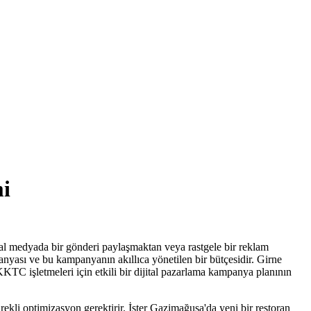
i
yal medyada bir gönderi paylaşmaktan veya rastgele bir reklam
panyası ve bu kampanyanın akıllıca yönetilen bir bütçesidir. Girne
KKTC işletmeleri için etkili bir dijital pazarlama kampanya planının
ürekli optimizasyon gerektirir. İster Gazimağusa'da yeni bir restoran