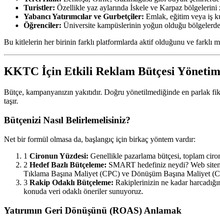
Turistler:
Özellikle yaz aylarında İskele ve Karpaz bölgelerini 
Yabancı Yatırımcılar ve Gurbetçiler:
Emlak, eğitim veya iş ku
Öğrenciler:
Üniversite kampüslerinin yoğun olduğu bölgelerdek
Bu kitlelerin her birinin farklı platformlarda aktif olduğunu ve farklı 
KKTC İçin Etkili Reklam Bütçesi Yönetimi 
Bütçe, kampanyanızın yakıtıdır. Doğru yönetilmediğinde en parlak fikir
taşır.
Bütçenizi Nasıl Belirlemelisiniz?
Net bir formül olmasa da, başlangıç için birkaç yöntem vardır:
1
Cironun Yüzdesi:
Genellikle pazarlama bütçesi, toplam ciron
2
Hedef Bazlı Bütçeleme:
SMART hedefiniz neydi? Web siteniz
Tıklama Başına Maliyet (CPC) ve Dönüşüm Başına Maliyet (CPA)
3
Rakip Odaklı Bütçeleme:
Rakiplerinizin ne kadar harcadığın
konuda veri odaklı öneriler sunuyoruz.
Yatırımın Geri Dönüşünü (ROAS) Anlamak