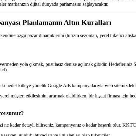
keler markanızın dijital dünyada parlamasını sağlayacaktır.
nyası Planlamanın Altın Kuralları
dine özgü pazar dinamiklerini (turizm sezonları, yerel tüketici alışkanlı
rmeden yola çıkmak, pusulasız denize açılmak gibidir. Hedefleriniz SM
und).
i hedef kitleye yönelik Google Ads kampanyalarıyla web sitemizdeki 
erel müşteri etkileşimini artırmak olabilirken, bir inşaat firması için h
ıyorsunuz?
izi ne kadar detaylı bilirseniz, kampanyanız o kadar başarılı olur. KKTC
ayan, günlük ihtiyaçları ve ilgi alanları olan tüketiciler.