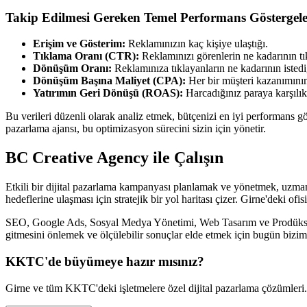
Takip Edilmesi Gereken Temel Performans Göstergeler
Erişim ve Gösterim:
Reklamınızın kaç kişiye ulaştığı.
Tıklama Oranı (CTR):
Reklamınızı görenlerin ne kadarının tı
Dönüşüm Oranı:
Reklamınıza tıklayanların ne kadarının istedi
Dönüşüm Başına Maliyet (CPA):
Her bir müşteri kazanımının
Yatırımın Geri Dönüşü (ROAS):
Harcadığınız paraya karşılık
Bu verileri düzenli olarak analiz etmek, bütçenizi en iyi performans g
pazarlama ajansı, bu optimizasyon sürecini sizin için yönetir.
BC Creative Agency ile Çalışın
Etkili bir dijital pazarlama kampanyası planlamak ve yönetmek, uzma
hedeflerine ulaşması için stratejik bir yol haritası çizer. Girne'dek
SEO, Google Ads, Sosyal Medya Yönetimi, Web Tasarım ve Prodüksiyo
gitmesini önlemek ve ölçülebilir sonuçlar elde etmek için bugün biziml
KKTC'de büyümeye hazır mısınız?
Girne ve tüm KKTC'deki işletmelere özel dijital pazarlama çözümleri.