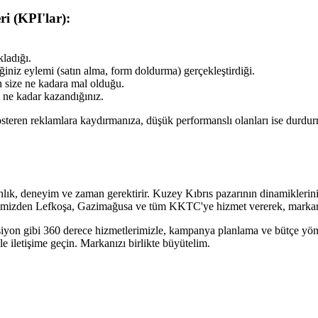
i (KPI'lar):
kladığı.
ğiniz eylemi (satın alma, form doldurma) gerçekleştirdiği.
 size ne kadara mal olduğu.
 ne kadar kazandığınız.
österen reklamlara kaydırmanıza, düşük performanslı olanları ise durdurma
nlık, deneyim ve zaman gerektirir. Kuzey Kıbrıs pazarının dinamiklerin
i ofisimizden Lefkoşa, Gazimağusa ve tüm KKTC'ye hizmet vererek, markan
n gibi 360 derece hizmetlerimizle, kampanya planlama ve bütçe yönet
e iletişime geçin. Markanızı birlikte büyütelim.