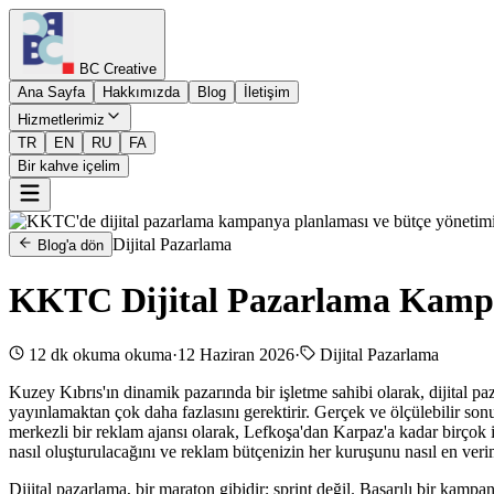
BC Creative
Ana Sayfa
Hakkımızda
Blog
İletişim
Hizmetlerimiz
TR
EN
RU
FA
Bir kahve içelim
Dijital Pazarlama
Blog'a dön
KKTC Dijital Pazarlama Kampa
12 dk okuma
okuma
·
12 Haziran 2026
·
Dijital Pazarlama
Kuzey Kıbrıs'ın dinamik pazarında bir işletme sahibi olarak, dijital
yayınlamaktan çok daha fazlasını gerektirir. Gerçek ve ölçülebilir sonu
merkezli bir reklam ajansı olarak, Lefkoşa'dan Karpaz'a kadar birçok i
nasıl oluşturulacağını ve reklam bütçenizin her kuruşunu nasıl en veri
Dijital pazarlama, bir maraton gibidir; sprint değil. Başarılı bir kampa