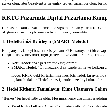
açıyor olun, ister Güzelyurt'ta bir emlak projesi pazarlıyor olun, bu il
KKTC Pazarında Dijital Pazarlama Kampa
Her başarılı kampanyanın temelinde sağlam bir plan yatar. KKTC'nin ken
oluşturmak, sizi rakiplerinizden bir adım öne çıkaracaktır.
1. Hedeflerinizi Belirleyin (SMART Metodu)
Kampanyanızla neyi başarmak istiyorsunuz? Bu soruya net bir cevap ve
Ulaşılabilir (Achievable), İlgili (Relevant) ve Zaman Sınırlı (Time-bo
Kötü Hedef:
"Satışları artırmak istiyorum."
SMART Hedef:
"Önümüzdeki 3 ay içinde Girne ve Lefkoşa'dak
İpucu: KKTC'deki bir turizm işletmesi için hedef, kış aylarında y
toplamak olabilir. Hedefleriniz, iş modelinize özgü olmalıdır.
2. Hedef Kitlenizi Tanımlayın: Kime Ulaşmaya Çalış
"Herkes" bir hedef kitle değildir. Mesajınızı kime ulaştırmak istediğin
Yerel Halk:
Lefkoşa, Girne, Gazimağusa gibi büyük şehirlerde yaş