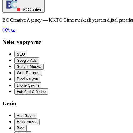
BC Creative
BC Creative Agency — KKTC Girne merkezli yaratıcı dijital pazarlam
Neler yapıyoruz
SEO
Google Ads
Sosyal Medya
Web Tasarım
Prodüksiyon
Drone Çekim
Fotoğraf & Video
Gezin
Ana Sayfa
Hakkımızda
Blog