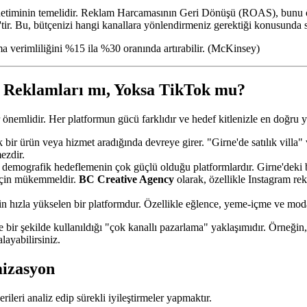
önetiminin temelidir. Reklam Harcamasının Geri Dönüşü (ROAS), bunu ö
ir. Bu, bütçenizi hangi kanallara yönlendirmeniz gerektiği konusunda si
lama verimliliğini %15 ila %30 oranında artırabilir. (McKinsey)
 Reklamları mı, Yoksa TikTok mu?
önemlidir. Her platformun gücü farklıdır ve hedef kitlenizle en doğru 
k bir ürün veya hizmet aradığında devreye girer. "Girne'de satılık villa
ezdir.
 demografik hedeflemenin çok güçlü olduğu platformlardır. Girne'deki b
 için mükemmeldir.
BC Creative Agency
olarak, özellikle Instagram rek
n hızla yükselen bir platformdur. Özellikle eğlence, yeme-içme ve moda 
re bir şekilde kullanıldığı "çok kanallı pazarlama" yaklaşımıdır. Örneği
layabilirsiniz.
izasyon
rileri analiz edip sürekli iyileştirmeler yapmaktır.