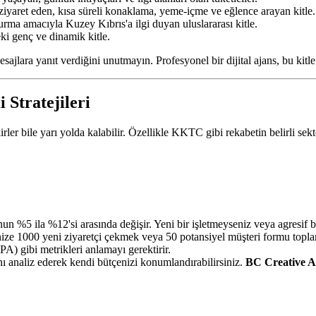
ziyaret eden, kısa süreli konaklama, yeme-içme ve eğlence arayan kitle.
rma amacıyla Kuzey Kıbrıs'a ilgi duyan uluslararası kitle.
i genç ve dinamik kitle.
mesajlara yanıt verdiğini unutmayın. Profesyonel bir dijital ajans, bu ki
Stratejileri
ler bile yarı yolda kalabilir. Özellikle KKTC gibi rekabetin belirli se
un %5 ila %12'si arasında değişir. Yeni bir işletmeyseniz veya agresif 
e 1000 yeni ziyaretçi çekmek veya 50 potansiyel müşteri formu toplam
 gibi metrikleri anlamayı gerektirir.
ı analiz ederek kendi bütçenizi konumlandırabilirsiniz.
BC Creative 