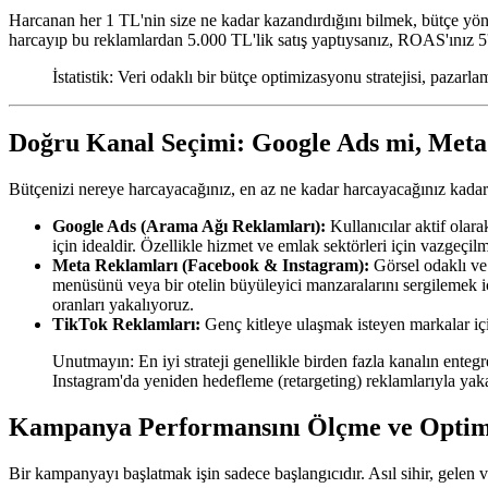
Harcanan her 1 TL'nin size ne kadar kazandırdığını bilmek, bütçe y
harcayıp bu reklamlardan 5.000 TL'lik satış yaptıysanız, ROAS'ınız 5't
İstatistik: Veri odaklı bir bütçe optimizasyonu stratejisi, pazar
Doğru Kanal Seçimi: Google Ads mi, Meta
Bütçenizi nereye harcayacağınız, en az ne kadar harcayacağınız kadar 
Google Ads (Arama Ağı Reklamları):
Kullanıcılar aktif olara
için idealdir. Özellikle hizmet ve emlak sektörleri için vazgeçilm
Meta Reklamları (Facebook & Instagram):
Görsel odaklı ve
menüsünü veya bir otelin büyüleyici manzaralarını sergilemek
oranları yakalıyoruz.
TikTok Reklamları:
Genç kitleye ulaşmak isteyen markalar içi
Unutmayın: En iyi strateji genellikle birden fazla kanalın enteg
Instagram'da yeniden hedefleme (retargeting) reklamlarıyla yaka
Kampanya Performansını Ölçme ve Optim
Bir kampanyayı başlatmak işin sadece başlangıcıdır. Asıl sihir, gelen ve