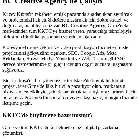
BC Creative Agency ile Çalışın
Kuzey Kıbrıs'ın rekabetçi emlak pazarında sıradanlıktan sıyrılmak
ve projelerinizi hak ettiği değere ulaştırmak için doğru strateji ve
doğru araçlara ihtiyacınız var.
BC Creative Agency
, Girne'deki
merkezinden tüm KKTC'ye hizmet veren, yaratıcılığı teknolojiyle
birleştiren bir dijital pazarlama ve reklam ajansıdır.
Profesyonel drone çekimi ve video prodüksiyon hizmetlerimizle
projelerinizi gökyüzüne taşırken, SEO, Google Ads, Meta
Reklamları, Sosyal Medya Yönetimi ve Web Tasarım gibi 360
derece hizmetlerimizle bu güçlü içeriğin doğru alıcılara ulaşmasını
sağlıyoruz.
İster Lefkoşa'da bir iş merkezi, ister İskele'de büyük bir konut
projesi, ister Girne'de lüks bir villa pazarlıyor olun, markanızın
hikayesini en etkileyici şekilde anlatmak ve satışlarınızı artırmak için
buradayız. Projenizi bir sonraki seviyeye taşımak için bugün bizimle
iletişime geçin.
KKTC'de büyümeye hazır mısınız?
Girne ve tüm KKTC'deki işletmelere özel dijital pazarlama
çözümleri.