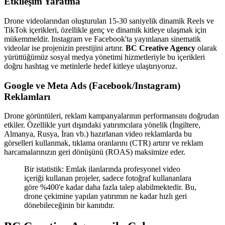
Etkileşim Yaratma
Drone videolarından oluşturulan 15-30 saniyelik dinamik Reels ve
TikTok içerikleri, özellikle genç ve dinamik kitleye ulaşmak için
mükemmeldir. Instagram ve Facebook'ta yayınlanan sinematik
videolar ise projenizin prestijini artırır.
BC Creative Agency
olarak
yürüttüğümüz sosyal medya yönetimi hizmetleriyle bu içerikleri
doğru hashtag ve metinlerle hedef kitleye ulaştırıyoruz.
Google ve Meta Ads (Facebook/Instagram)
Reklamları
Drone görüntüleri, reklam kampanyalarının performansını doğrudan
etkiler. Özellikle yurt dışındaki yatırımcılara yönelik (İngiltere,
Almanya, Rusya, İran vb.) hazırlanan video reklamlarda bu
görselleri kullanmak, tıklama oranlarını (CTR) artırır ve reklam
harcamalarınızın geri dönüşünü (ROAS) maksimize eder.
Bir istatistik: Emlak ilanlarında profesyonel video
içeriği kullanan projeler, sadece fotoğraf kullananlara
göre %400'e kadar daha fazla talep alabilmektedir. Bu,
drone çekimine yapılan yatırımın ne kadar hızlı geri
dönebileceğinin bir kanıtıdır.