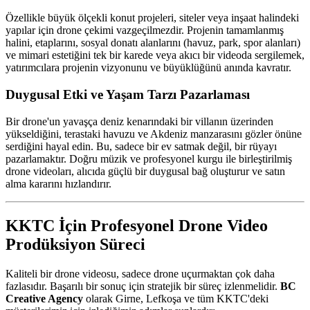
Özellikle büyük ölçekli konut projeleri, siteler veya inşaat halindeki
yapılar için drone çekimi vazgeçilmezdir. Projenin tamamlanmış
halini, etaplarını, sosyal donatı alanlarını (havuz, park, spor alanları)
ve mimari estetiğini tek bir karede veya akıcı bir videoda sergilemek,
yatırımcılara projenin vizyonunu ve büyüklüğünü anında kavratır.
Duygusal Etki ve Yaşam Tarzı Pazarlaması
Bir drone'un yavaşça deniz kenarındaki bir villanın üzerinden
yükseldiğini, terastaki havuzu ve Akdeniz manzarasını gözler önüne
serdiğini hayal edin. Bu, sadece bir ev satmak değil, bir rüyayı
pazarlamaktır. Doğru müzik ve profesyonel kurgu ile birleştirilmiş
drone videoları, alıcıda güçlü bir duygusal bağ oluşturur ve satın
alma kararını hızlandırır.
KKTC İçin Profesyonel Drone Video
Prodüksiyon Süreci
Kaliteli bir drone videosu, sadece drone uçurmaktan çok daha
fazlasıdır. Başarılı bir sonuç için stratejik bir süreç izlenmelidir.
BC
Creative Agency
olarak Girne, Lefkoşa ve tüm KKTC'deki