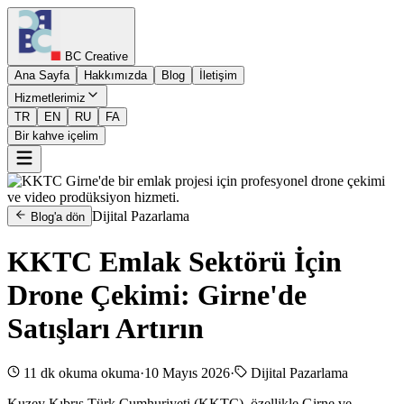
BC Creative
Ana Sayfa
Hakkımızda
Blog
İletişim
Hizmetlerimiz
TR
EN
RU
FA
Bir kahve içelim
Dijital Pazarlama
Blog'a dön
KKTC Emlak Sektörü İçin
Drone Çekimi: Girne'de
Satışları Artırın
11 dk okuma
okuma
·
10 Mayıs 2026
·
Dijital Pazarlama
Kuzey Kıbrıs Türk Cumhuriyeti (KKTC), özellikle Girne ve