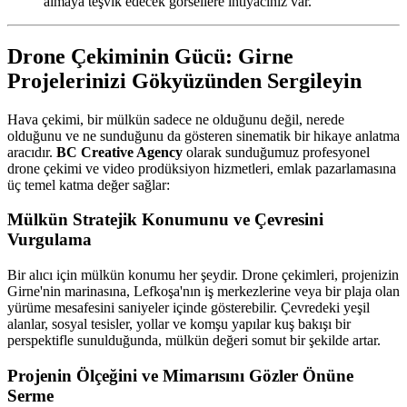
almaya teşvik edecek görsellere ihtiyacınız var.
Drone Çekiminin Gücü: Girne
Projelerinizi Gökyüzünden Sergileyin
Hava çekimi, bir mülkün sadece ne olduğunu değil, nerede
olduğunu ve ne sunduğunu da gösteren sinematik bir hikaye anlatma
aracıdır.
BC Creative Agency
olarak sunduğumuz profesyonel
drone çekimi ve video prodüksiyon hizmetleri, emlak pazarlamasına
üç temel katma değer sağlar:
Mülkün Stratejik Konumunu ve Çevresini
Vurgulama
Bir alıcı için mülkün konumu her şeydir. Drone çekimleri, projenizin
Girne'nin marinasına, Lefkoşa'nın iş merkezlerine veya bir plaja olan
yürüme mesafesini saniyeler içinde gösterebilir. Çevredeki yeşil
alanlar, sosyal tesisler, yollar ve komşu yapılar kuş bakışı bir
perspektifle sunulduğunda, mülkün değeri somut bir şekilde artar.
Projenin Ölçeğini ve Mimarısını Gözler Önüne
Serme