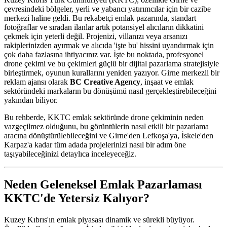
çevresindeki bölgeler, yerli ve yabancı yatırımcılar için bir cazibe
merkezi haline geldi. Bu rekabetçi emlak pazarında, standart
fotoğraflar ve sıradan ilanlar artık potansiyel alıcıların dikkatini
çekmek için yeterli değil. Projenizi, villanızı veya arsanızı
rakiplerinizden ayırmak ve alıcıda 'işte bu' hissini uyandırmak için
çok daha fazlasına ihtiyacınız var. İşte bu noktada, profesyonel
drone çekimi ve bu çekimleri güçlü bir dijital pazarlama stratejisiyle
birleştirmek, oyunun kurallarını yeniden yazıyor. Girne merkezli bir
reklam ajansı olarak
BC Creative Agency
, inşaat ve emlak
sektöründeki markaların bu dönüşümü nasıl gerçekleştirebileceğini
yakından biliyor.
Bu rehberde, KKTC emlak sektöründe drone çekiminin neden
vazgeçilmez olduğunu, bu görüntülerin nasıl etkili bir pazarlama
aracına dönüştürülebileceğini ve Girne'den Lefkoşa'ya, İskele'den
Karpaz'a kadar tüm adada projelerinizi nasıl bir adım öne
taşıyabileceğinizi detaylıca inceleyeceğiz.
Neden Geleneksel Emlak Pazarlaması
KKTC'de Yetersiz Kalıyor?
Kuzey Kıbrıs'ın emlak piyasası dinamik ve sürekli büyüyor.