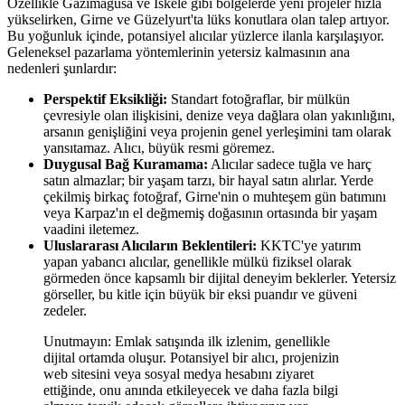
Özellikle Gazimağusa ve İskele gibi bölgelerde yeni projeler hızla
yükselirken, Girne ve Güzelyurt'ta lüks konutlara olan talep artıyor.
Bu yoğunluk içinde, potansiyel alıcılar yüzlerce ilanla karşılaşıyor.
Geleneksel pazarlama yöntemlerinin yetersiz kalmasının ana
nedenleri şunlardır:
Perspektif Eksikliği:
Standart fotoğraflar, bir mülkün
çevresiyle olan ilişkisini, denize veya dağlara olan yakınlığını,
arsanın genişliğini veya projenin genel yerleşimini tam olarak
yansıtamaz. Alıcı, büyük resmi göremez.
Duygusal Bağ Kuramama:
Alıcılar sadece tuğla ve harç
satın almazlar; bir yaşam tarzı, bir hayal satın alırlar. Yerde
çekilmiş birkaç fotoğraf, Girne'nin o muhteşem gün batımını
veya Karpaz'ın el değmemiş doğasının ortasında bir yaşam
vaadini iletemez.
Uluslararası Alıcıların Beklentileri:
KKTC'ye yatırım
yapan yabancı alıcılar, genellikle mülkü fiziksel olarak
görmeden önce kapsamlı bir dijital deneyim beklerler. Yetersiz
görseller, bu kitle için büyük bir eksi puandır ve güveni
zedeler.
Unutmayın: Emlak satışında ilk izlenim, genellikle
dijital ortamda oluşur. Potansiyel bir alıcı, projenizin
web sitesini veya sosyal medya hesabını ziyaret
ettiğinde, onu anında etkileyecek ve daha fazla bilgi