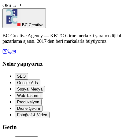
Oku →
BC Creative
BC Creative Agency — KKTC Girne merkezli yaratıcı dijital
pazarlama ajansı. 2017'den beri markalarla büyüyoruz.
Neler yapıyoruz
SEO
Google Ads
Sosyal Medya
Web Tasarım
Prodüksiyon
Drone Çekim
Fotoğraf & Video
Gezin