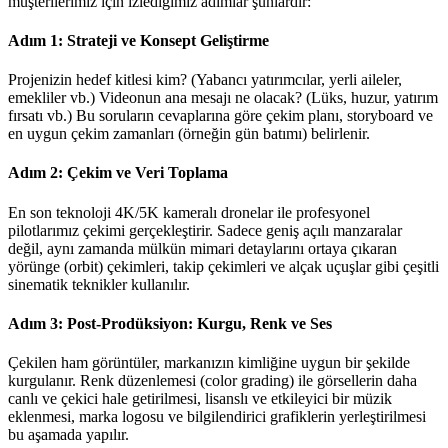
müşterilerimiz için izlediğimiz adımlar şunlardır:
Adım 1: Strateji ve Konsept Geliştirme
Projenizin hedef kitlesi kim? (Yabancı yatırımcılar, yerli aileler,
emekliler vb.) Videonun ana mesajı ne olacak? (Lüks, huzur, yatırım
fırsatı vb.) Bu soruların cevaplarına göre çekim planı, storyboard ve
en uygun çekim zamanları (örneğin gün batımı) belirlenir.
Adım 2: Çekim ve Veri Toplama
En son teknoloji 4K/5K kameralı dronelar ile profesyonel
pilotlarımız çekimi gerçekleştirir. Sadece geniş açılı manzaralar
değil, aynı zamanda mülkün mimari detaylarını ortaya çıkaran
yörünge (orbit) çekimleri, takip çekimleri ve alçak uçuşlar gibi çeşitli
sinematik teknikler kullanılır.
Adım 3: Post-Prodüksiyon: Kurgu, Renk ve Ses
Çekilen ham görüntüler, markanızın kimliğine uygun bir şekilde
kurgulanır. Renk düzenlemesi (color grading) ile görsellerin daha
canlı ve çekici hale getirilmesi, lisanslı ve etkileyici bir müzik
eklenmesi, marka logosu ve bilgilendirici grafiklerin yerleştirilmesi
bu aşamada yapılır.