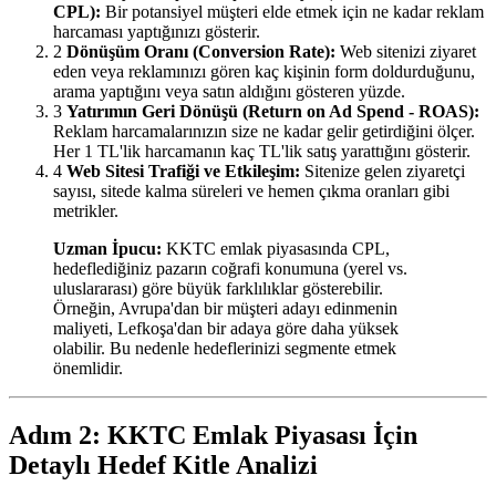
CPL):
Bir potansiyel müşteri elde etmek için ne kadar reklam
harcaması yaptığınızı gösterir.
2
Dönüşüm Oranı (Conversion Rate):
Web sitenizi ziyaret
eden veya reklamınızı gören kaç kişinin form doldurduğunu,
arama yaptığını veya satın aldığını gösteren yüzde.
3
Yatırımın Geri Dönüşü (Return on Ad Spend - ROAS):
Reklam harcamalarınızın size ne kadar gelir getirdiğini ölçer.
Her 1 TL'lik harcamanın kaç TL'lik satış yarattığını gösterir.
4
Web Sitesi Trafiği ve Etkileşim:
Sitenize gelen ziyaretçi
sayısı, sitede kalma süreleri ve hemen çıkma oranları gibi
metrikler.
Uzman İpucu:
KKTC emlak piyasasında CPL,
hedeflediğiniz pazarın coğrafi konumuna (yerel vs.
uluslararası) göre büyük farklılıklar gösterebilir.
Örneğin, Avrupa'dan bir müşteri adayı edinmenin
maliyeti, Lefkoşa'dan bir adaya göre daha yüksek
olabilir. Bu nedenle hedeflerinizi segmente etmek
önemlidir.
Adım 2: KKTC Emlak Piyasası İçin
Detaylı Hedef Kitle Analizi