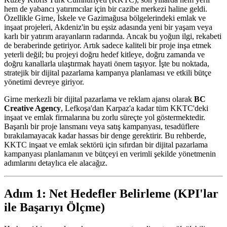
hem de yabancı yatırımcılar için bir cazibe merkezi haline geldi.
Özellikle Girne, İskele ve Gazimağusa bölgelerindeki emlak ve
inşaat projeleri, Akdeniz'in bu eşsiz adasında yeni bir yaşam veya
karlı bir yatırım arayanların radarında. Ancak bu yoğun ilgi, rekabeti
de beraberinde getiriyor. Artık sadece kaliteli bir proje inşa etmek
yeterli değil; bu projeyi doğru hedef kitleye, doğru zamanda ve
doğru kanallarla ulaştırmak hayati önem taşıyor. İşte bu noktada,
stratejik bir dijital pazarlama kampanya planlaması ve etkili bütçe
yönetimi devreye giriyor.
Girne merkezli bir dijital pazarlama ve reklam ajansı olarak
BC
Creative Agency
, Lefkoşa'dan Karpaz'a kadar tüm KKTC'deki
inşaat ve emlak firmalarına bu zorlu süreçte yol göstermektedir.
Başarılı bir proje lansmanı veya satış kampanyası, tesadüflere
bırakılamayacak kadar hassas bir denge gerektirir. Bu rehberde,
KKTC inşaat ve emlak sektörü için sıfırdan bir dijital pazarlama
kampanyası planlamanın ve bütçeyi en verimli şekilde yönetmenin
adımlarını detaylıca ele alacağız.
Adım 1: Net Hedefler Belirleme (KPI'lar
ile Başarıyı Ölçme)