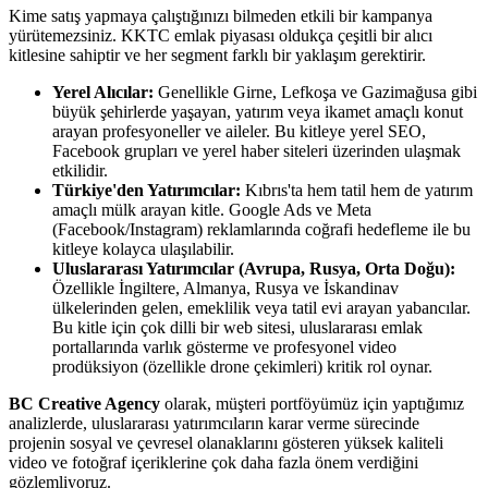
Kime satış yapmaya çalıştığınızı bilmeden etkili bir kampanya
yürütemezsiniz. KKTC emlak piyasası oldukça çeşitli bir alıcı
kitlesine sahiptir ve her segment farklı bir yaklaşım gerektirir.
Yerel Alıcılar:
Genellikle Girne, Lefkoşa ve Gazimağusa gibi
büyük şehirlerde yaşayan, yatırım veya ikamet amaçlı konut
arayan profesyoneller ve aileler. Bu kitleye yerel SEO,
Facebook grupları ve yerel haber siteleri üzerinden ulaşmak
etkilidir.
Türkiye'den Yatırımcılar:
Kıbrıs'ta hem tatil hem de yatırım
amaçlı mülk arayan kitle. Google Ads ve Meta
(Facebook/Instagram) reklamlarında coğrafi hedefleme ile bu
kitleye kolayca ulaşılabilir.
Uluslararası Yatırımcılar (Avrupa, Rusya, Orta Doğu):
Özellikle İngiltere, Almanya, Rusya ve İskandinav
ülkelerinden gelen, emeklilik veya tatil evi arayan yabancılar.
Bu kitle için çok dilli bir web sitesi, uluslararası emlak
portallarında varlık gösterme ve profesyonel video
prodüksiyon (özellikle drone çekimleri) kritik rol oynar.
BC Creative Agency
olarak, müşteri portföyümüz için yaptığımız
analizlerde, uluslararası yatırımcıların karar verme sürecinde
projenin sosyal ve çevresel olanaklarını gösteren yüksek kaliteli
video ve fotoğraf içeriklerine çok daha fazla önem verdiğini
gözlemliyoruz.