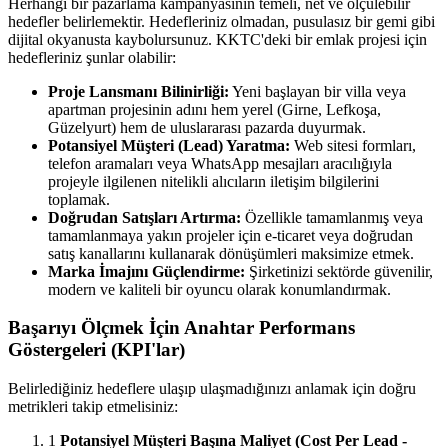
Herhangi bir pazarlama kampanyasının temeli, net ve ölçülebilir
hedefler belirlemektir. Hedefleriniz olmadan, pusulasız bir gemi gibi
dijital okyanusta kaybolursunuz. KKTC'deki bir emlak projesi için
hedefleriniz şunlar olabilir:
Proje Lansmanı Bilinirliği:
Yeni başlayan bir villa veya
apartman projesinin adını hem yerel (Girne, Lefkoşa,
Güzelyurt) hem de uluslararası pazarda duyurmak.
Potansiyel Müşteri (Lead) Yaratma:
Web sitesi formları,
telefon aramaları veya WhatsApp mesajları aracılığıyla
projeyle ilgilenen nitelikli alıcıların iletişim bilgilerini
toplamak.
Doğrudan Satışları Artırma:
Özellikle tamamlanmış veya
tamamlanmaya yakın projeler için e-ticaret veya doğrudan
satış kanallarını kullanarak dönüşümleri maksimize etmek.
Marka İmajını Güçlendirme:
Şirketinizi sektörde güvenilir,
modern ve kaliteli bir oyuncu olarak konumlandırmak.
Başarıyı Ölçmek İçin Anahtar Performans
Göstergeleri (KPI'lar)
Belirlediğiniz hedeflere ulaşıp ulaşmadığınızı anlamak için doğru
metrikleri takip etmelisiniz:
1
Potansiyel Müşteri Başına Maliyet (Cost Per Lead -