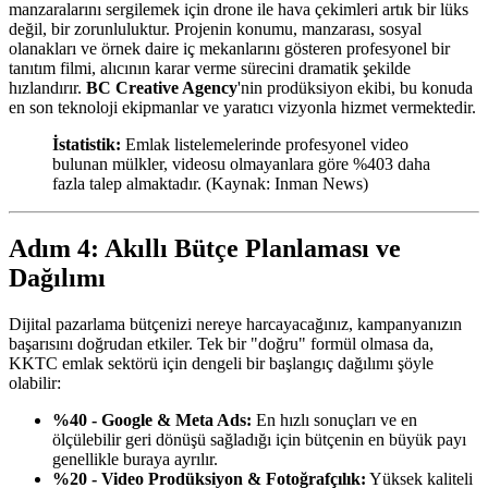
manzaralarını sergilemek için drone ile hava çekimleri artık bir lüks
değil, bir zorunluluktur. Projenin konumu, manzarası, sosyal
olanakları ve örnek daire iç mekanlarını gösteren profesyonel bir
tanıtım filmi, alıcının karar verme sürecini dramatik şekilde
hızlandırır.
BC Creative Agency
'nin prodüksiyon ekibi, bu konuda
en son teknoloji ekipmanlar ve yaratıcı vizyonla hizmet vermektedir.
İstatistik:
Emlak listelemelerinde profesyonel video
bulunan mülkler, videosu olmayanlara göre %403 daha
fazla talep almaktadır. (Kaynak: Inman News)
Adım 4: Akıllı Bütçe Planlaması ve
Dağılımı
Dijital pazarlama bütçenizi nereye harcayacağınız, kampanyanızın
başarısını doğrudan etkiler. Tek bir "doğru" formül olmasa da,
KKTC emlak sektörü için dengeli bir başlangıç dağılımı şöyle
olabilir:
%40 - Google & Meta Ads:
En hızlı sonuçları ve en
ölçülebilir geri dönüşü sağladığı için bütçenin en büyük payı
genellikle buraya ayrılır.
%20 - Video Prodüksiyon & Fotoğrafçılık:
Yüksek kaliteli