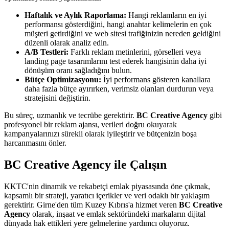
Haftalık ve Aylık Raporlama:
Hangi reklamların en iyi
performansı gösterdiğini, hangi anahtar kelimelerin en çok
müşteri getirdiğini ve web sitesi trafiğinizin nereden geldiğini
düzenli olarak analiz edin.
A/B Testleri:
Farklı reklam metinlerini, görselleri veya
landing page tasarımlarını test ederek hangisinin daha iyi
dönüşüm oranı sağladığını bulun.
Bütçe Optimizasyonu:
İyi performans gösteren kanallara
daha fazla bütçe ayırırken, verimsiz olanları durdurun veya
stratejisini değiştirin.
Bu süreç, uzmanlık ve tecrübe gerektirir.
BC Creative Agency
gibi
profesyonel bir reklam ajansı, verileri doğru okuyarak
kampanyalarınızı sürekli olarak iyileştirir ve bütçenizin boşa
harcanmasını önler.
BC Creative Agency ile Çalışın
KKTC'nin dinamik ve rekabetçi emlak piyasasında öne çıkmak,
kapsamlı bir strateji, yaratıcı içerikler ve veri odaklı bir yaklaşım
gerektirir. Girne'den tüm Kuzey Kıbrıs'a hizmet veren
BC Creative
Agency
olarak, inşaat ve emlak sektöründeki markaların dijital
dünyada hak ettikleri yere gelmelerine yardımcı oluyoruz.