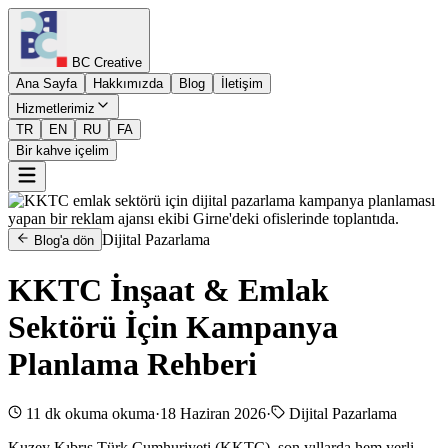
BC Creative
Ana Sayfa
Hakkımızda
Blog
İletişim
Hizmetlerimiz
TR
EN
RU
FA
Bir kahve içelim
Dijital Pazarlama
Blog'a dön
KKTC İnşaat & Emlak
Sektörü İçin Kampanya
Planlama Rehberi
11 dk okuma
okuma
·
18 Haziran 2026
·
Dijital Pazarlama
Kuzey Kıbrıs Türk Cumhuriyeti (KKTC), son yıllarda hem yerli