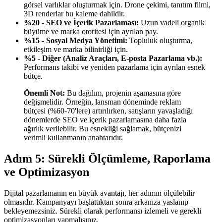
görsel varlıklar oluşturmak için. Drone çekimi, tanıtım filmi,
3D renderlar bu kaleme dahildir.
%20 - SEO ve İçerik Pazarlaması:
Uzun vadeli organik
büyüme ve marka otoritesi için ayrılan pay.
%15 - Sosyal Medya Yönetimi:
Topluluk oluşturma,
etkileşim ve marka bilinirliği için.
%5 - Diğer (Analiz Araçları, E-posta Pazarlama vb.):
Performans takibi ve yeniden pazarlama için ayrılan esnek
bütçe.
Önemli Not:
Bu dağılım, projenin aşamasına göre
değişmelidir. Örneğin, lansman döneminde reklam
bütçesi (%60-70'lere) artırılırken, satışların yavaşladığı
dönemlerde SEO ve içerik pazarlamasına daha fazla
ağırlık verilebilir. Bu esnekliği sağlamak, bütçenizi
verimli kullanmanın anahtarıdır.
Adım 5: Sürekli Ölçümleme, Raporlama
ve Optimizasyon
Dijital pazarlamanın en büyük avantajı, her adımın ölçülebilir
olmasıdır. Kampanyayı başlattıktan sonra arkanıza yaslanıp
bekleyemezsiniz. Sürekli olarak performansı izlemeli ve gerekli
optimizasyonları yapmalısınız.