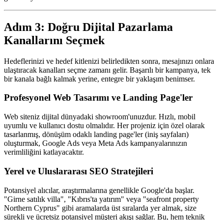
Adım 3: Doğru Dijital Pazarlama
Kanallarını Seçmek
Hedeflerinizi ve hedef kitlenizi belirledikten sonra, mesajınızı onlara
ulaştıracak kanalları seçme zamanı gelir. Başarılı bir kampanya, tek
bir kanala bağlı kalmak yerine, entegre bir yaklaşım benimser.
Profesyonel Web Tasarımı ve Landing Page'ler
Web siteniz dijital dünyadaki showroom'unuzdur. Hızlı, mobil
uyumlu ve kullanıcı dostu olmalıdır. Her projeniz için özel olarak
tasarlanmış, dönüşüm odaklı landing page'ler (iniş sayfaları)
oluşturmak, Google Ads veya Meta Ads kampanyalarınızın
verimliliğini katlayacaktır.
Yerel ve Uluslararası SEO Stratejileri
Potansiyel alıcılar, araştırmalarına genellikle Google'da başlar.
"Girne satılık villa", "Kıbrıs'ta yatırım" veya "seafront property
Northern Cyprus" gibi aramalarda üst sıralarda yer almak, size
sürekli ve ücretsiz potansiyel müşteri akışı sağlar. Bu, hem teknik