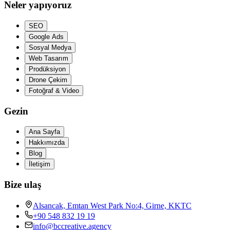
Neler yapıyoruz
SEO
Google Ads
Sosyal Medya
Web Tasarım
Prodüksiyon
Drone Çekim
Fotoğraf & Video
Gezin
Ana Sayfa
Hakkımızda
Blog
İletişim
Bize ulaş
Alsancak, Emtan West Park No:4, Girne, KKTC
+90 548 832 19 19
info@bccreative.agency