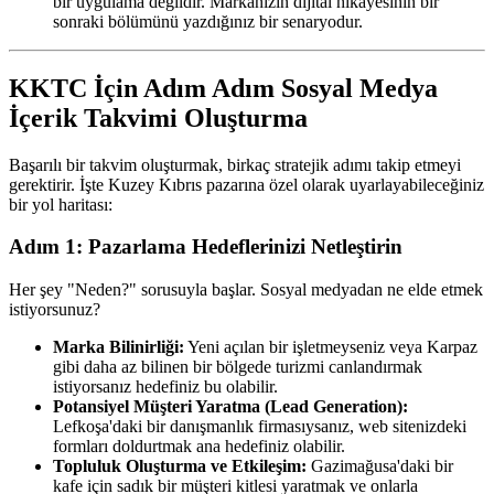
bir uygulama değildir. Markanızın dijital hikayesinin bir
sonraki bölümünü yazdığınız bir senaryodur.
KKTC İçin Adım Adım Sosyal Medya
İçerik Takvimi Oluşturma
Başarılı bir takvim oluşturmak, birkaç stratejik adımı takip etmeyi
gerektirir. İşte Kuzey Kıbrıs pazarına özel olarak uyarlayabileceğiniz
bir yol haritası:
Adım 1: Pazarlama Hedeflerinizi Netleştirin
Her şey "Neden?" sorusuyla başlar. Sosyal medyadan ne elde etmek
istiyorsunuz?
Marka Bilinirliği:
Yeni açılan bir işletmeyseniz veya Karpaz
gibi daha az bilinen bir bölgede turizmi canlandırmak
istiyorsanız hedefiniz bu olabilir.
Potansiyel Müşteri Yaratma (Lead Generation):
Lefkoşa'daki bir danışmanlık firmasıysanız, web sitenizdeki
formları doldurtmak ana hedefiniz olabilir.
Topluluk Oluşturma ve Etkileşim:
Gazimağusa'daki bir
kafe için sadık bir müşteri kitlesi yaratmak ve onlarla