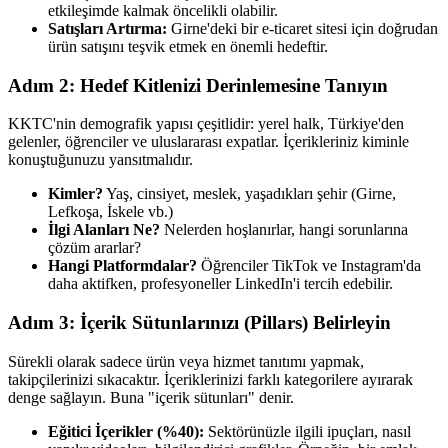
etkileşimde kalmak öncelikli olabilir.
Satışları Artırma:
Girne'deki bir e-ticaret sitesi için doğrudan
ürün satışını teşvik etmek en önemli hedeftir.
Adım 2: Hedef Kitlenizi Derinlemesine Tanıyın
KKTC'nin demografik yapısı çeşitlidir: yerel halk, Türkiye'den
gelenler, öğrenciler ve uluslararası expatlar. İçerikleriniz kiminle
konuştuğunuzu yansıtmalıdır.
Kimler?
Yaş, cinsiyet, meslek, yaşadıkları şehir (Girne,
Lefkoşa, İskele vb.)
İlgi Alanları Ne?
Nelerden hoşlanırlar, hangi sorunlarına
çözüm ararlar?
Hangi Platformdalar?
Öğrenciler TikTok ve Instagram'da
daha aktifken, profesyoneller LinkedIn'i tercih edebilir.
Adım 3: İçerik Sütunlarınızı (Pillars) Belirleyin
Sürekli olarak sadece ürün veya hizmet tanıtımı yapmak,
takipçilerinizi sıkacaktır. İçeriklerinizi farklı kategorilere ayırarak
denge sağlayın. Buna "içerik sütunları" denir.
Eğitici İçerikler (%40):
Sektörünüzle ilgili ipuçları, nasıl