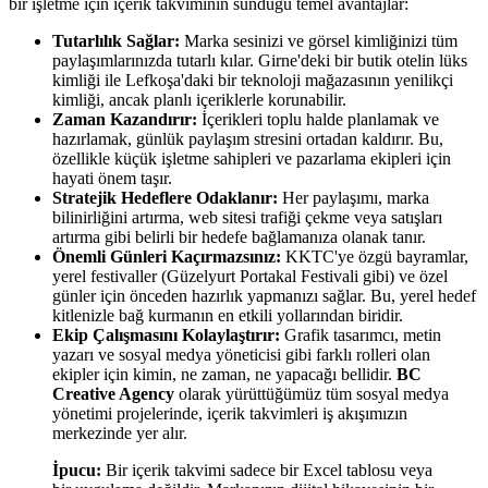
bir işletme için içerik takviminin sunduğu temel avantajlar:
Tutarlılık Sağlar:
Marka sesinizi ve görsel kimliğinizi tüm
paylaşımlarınızda tutarlı kılar. Girne'deki bir butik otelin lüks
kimliği ile Lefkoşa'daki bir teknoloji mağazasının yenilikçi
kimliği, ancak planlı içeriklerle korunabilir.
Zaman Kazandırır:
İçerikleri toplu halde planlamak ve
hazırlamak, günlük paylaşım stresini ortadan kaldırır. Bu,
özellikle küçük işletme sahipleri ve pazarlama ekipleri için
hayati önem taşır.
Stratejik Hedeflere Odaklanır:
Her paylaşımı, marka
bilinirliğini artırma, web sitesi trafiği çekme veya satışları
artırma gibi belirli bir hedefe bağlamanıza olanak tanır.
Önemli Günleri Kaçırmazsınız:
KKTC'ye özgü bayramlar,
yerel festivaller (Güzelyurt Portakal Festivali gibi) ve özel
günler için önceden hazırlık yapmanızı sağlar. Bu, yerel hedef
kitlenizle bağ kurmanın en etkili yollarından biridir.
Ekip Çalışmasını Kolaylaştırır:
Grafik tasarımcı, metin
yazarı ve sosyal medya yöneticisi gibi farklı rolleri olan
ekipler için kimin, ne zaman, ne yapacağı bellidir.
BC
Creative Agency
olarak yürüttüğümüz tüm sosyal medya
yönetimi projelerinde, içerik takvimleri iş akışımızın
merkezinde yer alır.
İpucu:
Bir içerik takvimi sadece bir Excel tablosu veya