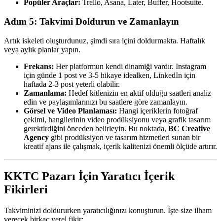
Popüler Araçlar:
Trello, Asana, Later, Buffer, Hootsuite.
Adım 5: Takvimi Doldurun ve Zamanlayın
Artık iskeleti oluşturdunuz, şimdi sıra içini doldurmakta. Haftalık
veya aylık planlar yapın.
Frekans:
Her platformun kendi dinamiği vardır. Instagram
için günde 1 post ve 3-5 hikaye idealken, LinkedIn için
haftada 2-3 post yeterli olabilir.
Zamanlama:
Hedef kitlenizin en aktif olduğu saatleri analiz
edin ve paylaşımlarınızı bu saatlere göre zamanlayın.
Görsel ve Video Planlaması:
Hangi içeriklerin fotoğraf
çekimi, hangilerinin video prodüksiyonu veya grafik tasarım
gerektirdiğini önceden belirleyin. Bu noktada,
BC Creative
Agency
gibi prodüksiyon ve tasarım hizmetleri sunan bir
kreatif ajans ile çalışmak, içerik kalitenizi önemli ölçüde artırır.
KKTC Pazarı İçin Yaratıcı İçerik
Fikirleri
Takviminizi doldururken yaratıcılığınızı konuşturun. İşte size ilham
verecek birkaç yerel fikir: