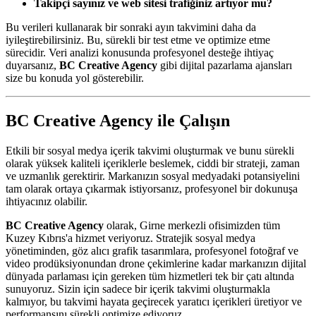
Takipçi sayınız ve web sitesi trafiğiniz artıyor mu?
Bu verileri kullanarak bir sonraki ayın takvimini daha da
iyileştirebilirsiniz. Bu, sürekli bir test etme ve optimize etme
sürecidir. Veri analizi konusunda profesyonel desteğe ihtiyaç
duyarsanız,
BC Creative Agency
gibi dijital pazarlama ajansları
size bu konuda yol gösterebilir.
BC Creative Agency ile Çalışın
Etkili bir sosyal medya içerik takvimi oluşturmak ve bunu sürekli
olarak yüksek kaliteli içeriklerle beslemek, ciddi bir strateji, zaman
ve uzmanlık gerektirir. Markanızın sosyal medyadaki potansiyelini
tam olarak ortaya çıkarmak istiyorsanız, profesyonel bir dokunuşa
ihtiyacınız olabilir.
BC Creative Agency
olarak, Girne merkezli ofisimizden tüm
Kuzey Kıbrıs'a hizmet veriyoruz. Stratejik sosyal medya
yönetiminden, göz alıcı grafik tasarımlara, profesyonel fotoğraf ve
video prodüksiyonundan drone çekimlerine kadar markanızın dijital
dünyada parlaması için gereken tüm hizmetleri tek bir çatı altında
sunuyoruz. Sizin için sadece bir içerik takvimi oluşturmakla
kalmıyor, bu takvimi hayata geçirecek yaratıcı içerikleri üretiyor ve
performansını sürekli optimize ediyoruz.