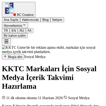
BC Creative
Ana Sayfa
Hakkımızda
Blog
İletişim
Hizmetlerimiz
TR
EN
RU
FA
Bir kahve içelim
Sosyal Medya
Blog'a dön
KKTC Markaları İçin Sosyal
Medya İçerik Takvimi
Hazırlama
11 dk okuma
okuma
·
11 Haziran 2026
·
Sosyal Medya
Kuzey Kıbrıs'ın dinamik pazarında markanızı dijital dünyada öne