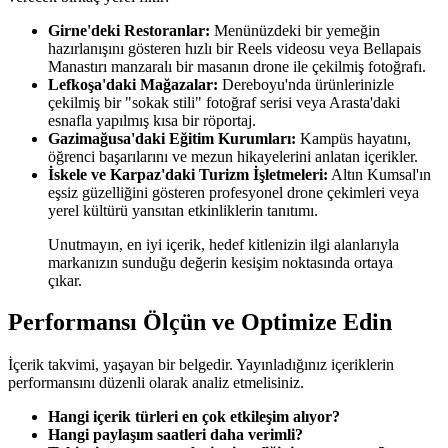
Girne'deki Restoranlar:
Menünüzdeki bir yemeğin
hazırlanışını gösteren hızlı bir Reels videosu veya Bellapais
Manastırı manzaralı bir masanın drone ile çekilmiş fotoğrafı.
Lefkoşa'daki Mağazalar:
Dereboyu'nda ürünlerinizle
çekilmiş bir "sokak stili" fotoğraf serisi veya Arasta'daki
esnafla yapılmış kısa bir röportaj.
Gazimağusa'daki Eğitim Kurumları:
Kampüs hayatını,
öğrenci başarılarını ve mezun hikayelerini anlatan içerikler.
İskele ve Karpaz'daki Turizm İşletmeleri:
Altın Kumsal'ın
eşsiz güzelliğini gösteren profesyonel drone çekimleri veya
yerel kültürü yansıtan etkinliklerin tanıtımı.
Unutmayın, en iyi içerik, hedef kitlenizin ilgi alanlarıyla
markanızın sunduğu değerin kesişim noktasında ortaya
çıkar.
Performansı Ölçün ve Optimize Edin
İçerik takvimi, yaşayan bir belgedir. Yayınladığınız içeriklerin
performansını düzenli olarak analiz etmelisiniz.
Hangi içerik türleri en çok etkileşim alıyor?
Hangi paylaşım saatleri daha verimli?