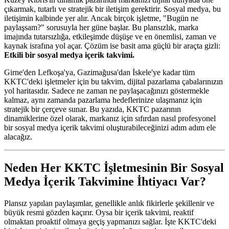
çıkarmak, tutarlı ve stratejik bir iletişim gerektirir. Sosyal medya, bu
iletişimin kalbinde yer alır. Ancak birçok işletme, "Bugün ne
paylaşsam?" sorusuyla her güne başlar. Bu plansızlık, marka
imajında tutarsızlığa, etkileşimde düşüşe ve en önemlisi, zaman ve
kaynak israfına yol açar. Çözüm ise basit ama güçlü bir araçta gizli:
Etkili bir sosyal medya içerik takvimi.
Girne'den Lefkoşa'ya, Gazimağusa'dan İskele'ye kadar tüm
KKTC'deki işletmeler için bu takvim, dijital pazarlama çabalarınızın
yol haritasıdır. Sadece ne zaman ne paylaşacağınızı göstermekle
kalmaz, aynı zamanda pazarlama hedeflerinize ulaşmanız için
stratejik bir çerçeve sunar. Bu yazıda, KKTC pazarının
dinamiklerine özel olarak, markanız için sıfırdan nasıl profesyonel
bir sosyal medya içerik takvimi oluşturabileceğinizi adım adım ele
alacağız.
Neden Her KKTC İşletmesinin Bir Sosyal
Medya İçerik Takvimine İhtiyacı Var?
Plansız yapılan paylaşımlar, genellikle anlık fikirlerle şekillenir ve
büyük resmi gözden kaçırır. Oysa bir içerik takvimi, reaktif
olmaktan proaktif olmaya geçiş yapmanızı sağlar. İşte KKTC'deki