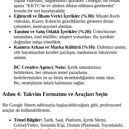
yapılır videoları, bilgilendirici grafikler. Örneğin, bir emlak
ajansı "KKTC'de ev alırken dikkat edilmesi gerekenler"
konulu bir seri hazırlayabilir.
Eğlenceli ve İlham Verici İçerikler (%30):
Mizahi Reels
videoları, Kuzey Kıbrıs'ın güzelliklerini gösteren drone
çekimleri, motivasyonel alıntılar.
Tanıtım ve Satış Odaklı İçerikler (%20):
Ürün/hizmet
tanıtımları, özel teklifler, müşteri yorumları. Bu içerikler
doğrudan satışa yöneliktir.
Kamera Arkası ve Marka Kültürü (%10):
Ekibinizi tanıtın,
ofis hayatınızdan kesitler paylaşın, markanızın hikayesini
anlatın.
BC Creative Agency Notu:
İçerik sütunlarınızı
belirlerken, her sütunun temel pazarlama
hedeflerinizden en az birini desteklediğinden emin olun.
Bu, stratejinizin tutarlı kalmasını sağlar.
Adım 4: Takvim Formatını ve Araçları Seçin
Bir Google Sheets tablosuyla başlayabileceğiniz gibi, profesyonel
araçlar da kullanabilirsiniz.
Temel Bilgiler:
Tarih, Saat, Platform, İçerik Metni,
Görsel/Video, Sorumlu Kişi, Durum (Planlandı, Yayınlandı).