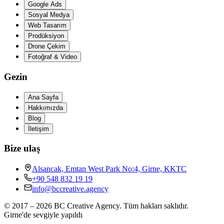
Google Ads
Sosyal Medya
Web Tasarım
Prodüksiyon
Drone Çekim
Fotoğraf & Video
Gezin
Ana Sayfa
Hakkımızda
Blog
İletişim
Bize ulaş
Alsancak, Emtan West Park No:4, Girne, KKTC
+90 548 832 19 19
info@bccreative.agency
© 2017 – 2026 BC Creative Agency.
Tüm hakları saklıdır.
Girne'de sevgiyle yapıldı