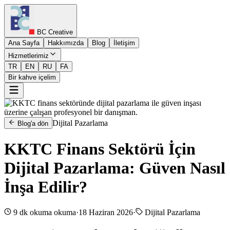
BC Creative
Ana Sayfa
Hakkımızda
Blog
İletişim
Hizmetlerimiz
TR
EN
RU
FA
Bir kahve içelim
Dijital Pazarlama
Blog'a dön
KKTC Finans Sektörü İçin
Dijital Pazarlama: Güven Nasıl
İnşa Edilir?
9 dk okuma
okuma
·
18 Haziran 2026
·
Dijital Pazarlama