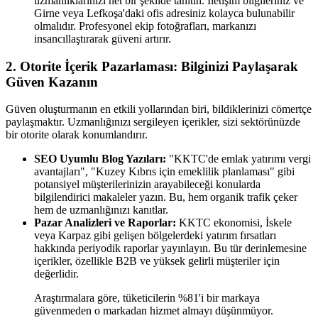
uzmanlıklarınızı net bir şekilde tanıtın. İletişim bilgileriniz ve
Girne veya Lefkoşa'daki ofis adresiniz kolayca bulunabilir
olmalıdır. Profesyonel ekip fotoğrafları, markanızı
insancıllaştırarak güveni artırır.
2. Otorite İçerik Pazarlaması: Bilginizi Paylaşarak
Güven Kazanın
Güven oluşturmanın en etkili yollarından biri, bildiklerinizi cömertçe
paylaşmaktır. Uzmanlığınızı sergileyen içerikler, sizi sektörünüzde
bir otorite olarak konumlandırır.
SEO Uyumlu Blog Yazıları:
"KKTC'de emlak yatırımı vergi
avantajları", "Kuzey Kıbrıs için emeklilik planlaması" gibi
potansiyel müşterilerinizin arayabileceği konularda
bilgilendirici makaleler yazın. Bu, hem organik trafik çeker
hem de uzmanlığınızı kanıtlar.
Pazar Analizleri ve Raporlar:
KKTC ekonomisi, İskele
veya Karpaz gibi gelişen bölgelerdeki yatırım fırsatları
hakkında periyodik raporlar yayınlayın. Bu tür derinlemesine
içerikler, özellikle B2B ve yüksek gelirli müşteriler için
değerlidir.
Araştırmalara göre, tüketicilerin %81'i bir markaya
güvenmeden o markadan hizmet almayı düşünmüyor.