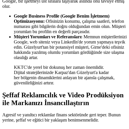
Google, bir işletmeyi üst sıralara taşıyarak aslında onu tavsiye etmiş
olur.
Google Business Profile (Google Benim İşletmem)
Optimizasyonu:
Ofisinizin konumu, çalışma saatleri, telefon
numarası gibi bilgilerin doğru olduğundan emin olun. Müşteri
yorumları bu profilin en değerli parçasıdır.
Müşteri Yorumları ve Referansları:
Memnun müşterilerinizi
Google, web siteniz veya LinkedIn'de yorum yapmaya teşvik
edin. Güzelyurt'tan bir potansiyel müşteri, Girne'deki ofisiniz
hakkında yazılmış olumlu yorumları gördüğünde size ulaşma
olasılığı artar.
KKTC'de yerel bir dokunuş her zaman önemlidir.
Dijital stratejilerinizde Karpaz'dan Güzelyurt'a kadar
her bölgenin dinamiklerini anlayan bir ajansla çalışmak,
güvenilirliğinizi artırır.
Şeffaf Reklamcılık ve Video Prodüksiyon
ile Markanızı İnsancıllaştırın
Agresif ve yanıltıcı reklamlar finans sektöründe geri teper. Bunun
yerine, şeffaf ve eğitici bir yaklaşım benimsenmelidir.