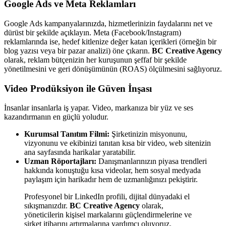
Google Ads ve Meta Reklamları
Google Ads kampanyalarınızda, hizmetlerinizin faydalarını net ve
dürüst bir şekilde açıklayın. Meta (Facebook/Instagram)
reklamlarında ise, hedef kitlenize değer katan içerikleri (örneğin bir
blog yazısı veya bir pazar analizi) öne çıkarın.
BC Creative Agency
olarak, reklam bütçenizin her kuruşunun şeffaf bir şekilde
yönetilmesini ve geri dönüşümünün (ROAS) ölçülmesini sağlıyoruz.
Video Prodüksiyon ile Güven İnşası
İnsanlar insanlarla iş yapar. Video, markanıza bir yüz ve ses
kazandırmanın en güçlü yoludur.
Kurumsal Tanıtım Filmi:
Şirketinizin misyonunu,
vizyonunu ve ekibinizi tanıtan kısa bir video, web sitenizin
ana sayfasında harikalar yaratabilir.
Uzman Röportajları:
Danışmanlarınızın piyasa trendleri
hakkında konuştuğu kısa videolar, hem sosyal medyada
paylaşım için harikadır hem de uzmanlığınızı pekiştirir.
Profesyonel bir LinkedIn profili, dijital dünyadaki el
sıkışmanızdır.
BC Creative Agency
olarak,
yöneticilerin kişisel markalarını güçlendirmelerine ve
şirket itibarını artırmalarına yardımcı oluyoruz.