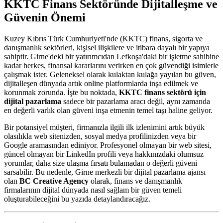
KKTC Finans Sektöründe Dijitalleşme ve
Güvenin Önemi
Kuzey Kıbrıs Türk Cumhuriyeti'nde (KKTC) finans, sigorta ve
danışmanlık sektörleri, kişisel ilişkilere ve itibara dayalı bir yapıya
sahiptir. Girne'deki bir yatırımcıdan Lefkoşa'daki bir işletme sahibine
kadar herkes, finansal kararlarını verirken en çok güvendiği isimlerle
çalışmak ister. Geleneksel olarak kulaktan kulağa yayılan bu güven,
dijitalleşen dünyada artık online platformlarda inşa edilmek ve
korunmak zorunda. İşte bu noktada,
KKTC finans sektörü için
dijital pazarlama
sadece bir pazarlama aracı değil, aynı zamanda
en değerli varlık olan güveni inşa etmenin temel taşı haline geliyor.
Bir potansiyel müşteri, firmanızla ilgili ilk izlenimini artık büyük
olasılıkla web sitenizden, sosyal medya profilinizden veya bir
Google aramasından ediniyor. Profesyonel olmayan bir web sitesi,
güncel olmayan bir LinkedIn profili veya hakkınızdaki olumsuz
yorumlar, daha size ulaşma fırsatı bulamadan o değerli güveni
sarsabilir. Bu nedenle, Girne merkezli bir dijital pazarlama ajansı
olan
BC Creative Agency
olarak, finans ve danışmanlık
firmalarının dijital dünyada nasıl sağlam bir güven temeli
oluşturabileceğini bu yazıda detaylandıracağız.