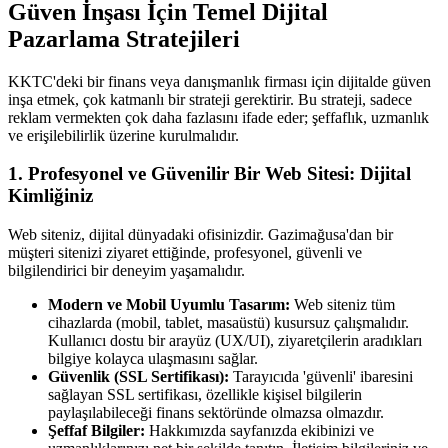
Güven İnşası İçin Temel Dijital
Pazarlama Stratejileri
KKTC'deki bir finans veya danışmanlık firması için dijitalde güven
inşa etmek, çok katmanlı bir strateji gerektirir. Bu strateji, sadece
reklam vermekten çok daha fazlasını ifade eder; şeffaflık, uzmanlık
ve erişilebilirlik üzerine kurulmalıdır.
1. Profesyonel ve Güvenilir Bir Web Sitesi: Dijital
Kimliğiniz
Web siteniz, dijital dünyadaki ofisinizdir. Gazimağusa'dan bir
müşteri sitenizi ziyaret ettiğinde, profesyonel, güvenli ve
bilgilendirici bir deneyim yaşamalıdır.
Modern ve Mobil Uyumlu Tasarım:
Web siteniz tüm
cihazlarda (mobil, tablet, masaüstü) kusursuz çalışmalıdır.
Kullanıcı dostu bir arayüz (UX/UI), ziyaretçilerin aradıkları
bilgiye kolayca ulaşmasını sağlar.
Güvenlik (SSL Sertifikası):
Tarayıcıda 'güvenli' ibaresini
sağlayan SSL sertifikası, özellikle kişisel bilgilerin
paylaşılabileceği finans sektöründe olmazsa olmazdır.
Şeffaf Bilgiler:
Hakkımızda sayfanızda ekibinizi ve