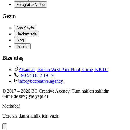
Fotoğraf & Video
Gezin
Ana Sayfa
Hakkımızda
Blog
İletişim
Bize ulaş
Alsancak, Emtan West Park No:4, Girne, KKTC
+90 548 832 19 19
info@bccreative.agency
© 2017 – 2026 BC Creative Agency.
Tüm hakları saklıdır.
Girne'de sevgiyle yapıldı
Merhaba!
Ucretsiz danismanlik icin yazin