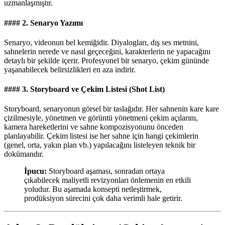
uzmanlaşmıştır.
#### 2. Senaryo Yazımı
Senaryo, videonun bel kemiğidir. Diyalogları, dış ses metnini,
sahnelerin nerede ve nasıl geçeceğini, karakterlerin ne yapacağını
detaylı bir şekilde içerir. Profesyonel bir senaryo, çekim gününde
yaşanabilecek belirsizlikleri en aza indirir.
#### 3. Storyboard ve Çekim Listesi (Shot List)
Storyboard, senaryonun görsel bir taslağıdır. Her sahnenin kare kare
çizilmesiyle, yönetmen ve görüntü yönetmeni çekim açılarını,
kamera hareketlerini ve sahne kompozisyonunu önceden
planlayabilir. Çekim listesi ise her sahne için hangi çekimlerin
(genel, orta, yakın plan vb.) yapılacağını listeleyen teknik bir
dokümandır.
İpucu:
Storyboard aşaması, sonradan ortaya
çıkabilecek maliyetli revizyonları önlemenin en etkili
yoludur. Bu aşamada konsepti netleştirmek,
prodüksiyon sürecini çok daha verimli hale getirir.