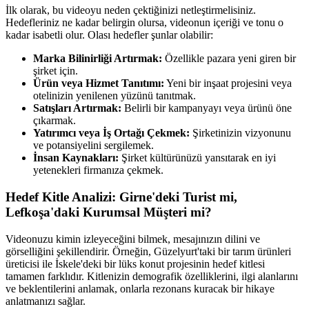
İlk olarak, bu videoyu neden çektiğinizi netleştirmelisiniz.
Hedefleriniz ne kadar belirgin olursa, videonun içeriği ve tonu o
kadar isabetli olur. Olası hedefler şunlar olabilir:
Marka Bilinirliği Artırmak:
Özellikle pazara yeni giren bir
şirket için.
Ürün veya Hizmet Tanıtımı:
Yeni bir inşaat projesini veya
otelinizin yenilenen yüzünü tanıtmak.
Satışları Artırmak:
Belirli bir kampanyayı veya ürünü öne
çıkarmak.
Yatırımcı veya İş Ortağı Çekmek:
Şirketinizin vizyonunu
ve potansiyelini sergilemek.
İnsan Kaynakları:
Şirket kültürünüzü yansıtarak en iyi
yetenekleri firmanıza çekmek.
Hedef Kitle Analizi: Girne'deki Turist mi,
Lefkoşa'daki Kurumsal Müşteri mi?
Videonuzu kimin izleyeceğini bilmek, mesajınızın dilini ve
görselliğini şekillendirir. Örneğin, Güzelyurt'taki bir tarım ürünleri
üreticisi ile İskele'deki bir lüks konut projesinin hedef kitlesi
tamamen farklıdır. Kitlenizin demografik özelliklerini, ilgi alanlarını
ve beklentilerini anlamak, onlarla rezonans kuracak bir hikaye
anlatmanızı sağlar.