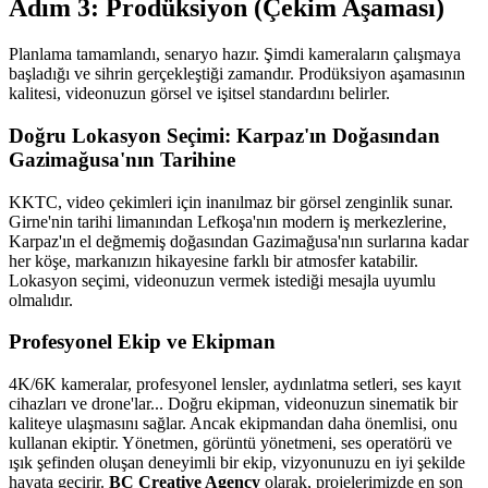
Adım 3: Prodüksiyon (Çekim Aşaması)
Planlama tamamlandı, senaryo hazır. Şimdi kameraların çalışmaya
başladığı ve sihrin gerçekleştiği zamandır. Prodüksiyon aşamasının
kalitesi, videonuzun görsel ve işitsel standardını belirler.
Doğru Lokasyon Seçimi: Karpaz'ın Doğasından
Gazimağusa'nın Tarihine
KKTC, video çekimleri için inanılmaz bir görsel zenginlik sunar.
Girne'nin tarihi limanından Lefkoşa'nın modern iş merkezlerine,
Karpaz'ın el değmemiş doğasından Gazimağusa'nın surlarına kadar
her köşe, markanızın hikayesine farklı bir atmosfer katabilir.
Lokasyon seçimi, videonuzun vermek istediği mesajla uyumlu
olmalıdır.
Profesyonel Ekip ve Ekipman
4K/6K kameralar, profesyonel lensler, aydınlatma setleri, ses kayıt
cihazları ve drone'lar... Doğru ekipman, videonuzun sinematik bir
kaliteye ulaşmasını sağlar. Ancak ekipmandan daha önemlisi, onu
kullanan ekiptir. Yönetmen, görüntü yönetmeni, ses operatörü ve
ışık şefinden oluşan deneyimli bir ekip, vizyonunuzu en iyi şekilde
hayata geçirir.
BC Creative Agency
olarak, projelerimizde en son