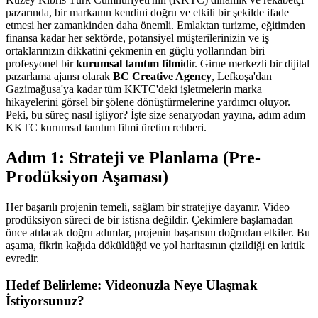
pazarında, bir markanın kendini doğru ve etkili bir şekilde ifade
etmesi her zamankinden daha önemli. Emlaktan turizme, eğitimden
finansa kadar her sektörde, potansiyel müşterilerinizin ve iş
ortaklarınızın dikkatini çekmenin en güçlü yollarından biri
profesyonel bir
kurumsal tanıtım filmi
dir. Girne merkezli bir dijital
pazarlama ajansı olarak
BC Creative Agency
, Lefkoşa'dan
Gazimağusa'ya kadar tüm KKTC'deki işletmelerin marka
hikayelerini görsel bir şölene dönüştürmelerine yardımcı oluyor.
Peki, bu süreç nasıl işliyor? İşte size senaryodan yayına, adım adım
KKTC kurumsal tanıtım filmi üretim rehberi.
Adım 1: Strateji ve Planlama (Pre-
Prodüksiyon Aşaması)
Her başarılı projenin temeli, sağlam bir stratejiye dayanır. Video
prodüksiyon süreci de bir istisna değildir. Çekimlere başlamadan
önce atılacak doğru adımlar, projenin başarısını doğrudan etkiler. Bu
aşama, fikrin kağıda döküldüğü ve yol haritasının çizildiği en kritik
evredir.
Hedef Belirleme: Videonuzla Neye Ulaşmak
İstiyorsunuz?