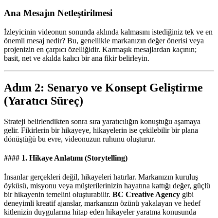
Ana Mesajın Netleştirilmesi
İzleyicinin videonun sonunda aklında kalmasını istediğiniz tek ve en
önemli mesaj nedir? Bu, genellikle markanızın değer önerisi veya
projenizin en çarpıcı özelliğidir. Karmaşık mesajlardan kaçının;
basit, net ve akılda kalıcı bir ana fikir belirleyin.
Adım 2: Senaryo ve Konsept Geliştirme
(Yaratıcı Süreç)
Strateji belirlendikten sonra sıra yaratıcılığın konuştuğu aşamaya
gelir. Fikirlerin bir hikayeye, hikayelerin ise çekilebilir bir plana
dönüştüğü bu evre, videonuzun ruhunu oluşturur.
#### 1. Hikaye Anlatımı (Storytelling)
İnsanlar gerçekleri değil, hikayeleri hatırlar. Markanızın kuruluş
öyküsü, misyonu veya müşterilerinizin hayatına kattığı değer, güçlü
bir hikayenin temelini oluşturabilir.
BC Creative Agency
gibi
deneyimli kreatif ajanslar, markanızın özünü yakalayan ve hedef
kitlenizin duygularına hitap eden hikayeler yaratma konusunda