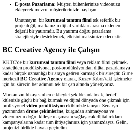
E-posta Pazarlama:
Müşteri bültenlerinize videonuzu
ekleyerek mevcut müşterilerinizle paylaşın.
Unutmayın, bir
kurumsal tanıtım filmi
tek seferlik bir
proje değil, markanızın dijital varlıkları arasına eklenen
değerli bir yatırımdır. Bu yatırımı doğru pazarlama
stratejileriyle desteklemek, etkisini maksimize edecektir.
BC Creative Agency ile Çalışın
KKTC'de bir
kurumsal tanıtım filmi
veya reklam filmi çekmek,
stratejiden prodüksiyona, post-prodüksiyondan dijital pazarlamaya
kadar birçok uzmanlığı bir araya getiren karmaşık bir süreçtir. Girne
merkezli
BC Creative Agency
olarak, Kuzey Kıbrıs'taki işletmeler
için bu sürecin her adımını tek bir çatı altında yönetiyoruz.
Markanızın hikayesini en etkileyici şekilde anlatmak, hedef
kitlenizle güçlü bir bağ kurmak ve dijital dünyada öne çıkmak için
profesyonel
video prodüksiyon
ekibimizle tanışın. Senaryo
yazımından
drone çekimlerine
, kurgudan animasyona ve
videonuzun doğru kitleye ulaşmasını sağlayacak dijital reklam
kampanyalarına kadar tüm ihtiyaçlarınız için yanınızdayız. Gelin,
projenizi birlikte hayata geçirelim.