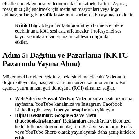
efektlerinin eklenmesi, videonun etkisini katbekat artırır. Ayrıca,
mesajınızı güçlendirmek için metin animasyonları veya logo
animasyonları gibi
grafik tasarım
unsurları da bu aşamada eklenir.
Kritik Bilgi:
İzleyiciler kötü görüntüyü bir nebze tolere
edebilir ama kötü sesi asla affetmezler. Profesyonel ses
kaydı ve miksajı, videonuzun kalitesini doğrudan
etkiler.
Adım 5: Dağıtım ve Pazarlama (KKTC
Pazarında Yayına Alma)
Mükemmel bir video çektiniz, peki şimdi ne olacak? Videonun
doğru kitleye ulaşması, en az üretim süreci kadar önemlidir. Bu
aşama, yatırımınızın geri dönüşünü (ROI) almanızı sağlar.
Web Sitesi ve Sosyal Medya:
Videonuzu web sitenizin ana
sayfasına, YouTube kanalınıza ve Instagram, Facebook,
LinkedIn gibi sosyal medya hesaplarınıza yükleyin.
Dijital Reklamlar:
Google Ads
ve
Meta
(Facebook/Instagram) Reklamları
aracılığıyla videonuzu
hedef kitlenize doğrudan ulaştırın. Kısa versiyonlarını Reels
veya YouTube Shorts olarak yayınlayarak daha geniş kitlelere
erişin.