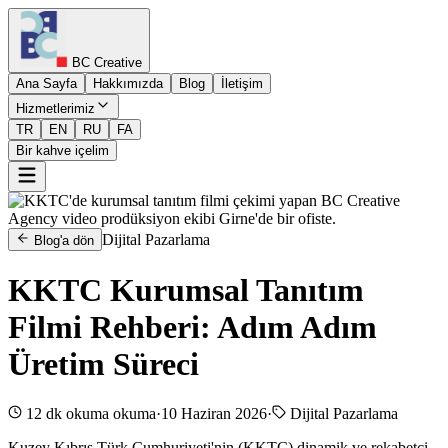
BC Creative
Ana Sayfa
Hakkımızda
Blog
İletişim
Hizmetlerimiz
TR
EN
RU
FA
Bir kahve içelim
Dijital Pazarlama
Blog'a dön
KKTC Kurumsal Tanıtım
Filmi Rehberi: Adım Adım
Üretim Süreci
12 dk okuma
okuma
·
10 Haziran 2026
·
Dijital Pazarlama
Kuzey Kıbrıs Türk Cumhuriyeti'nin (KKTC) dinamik ve rekabetçi