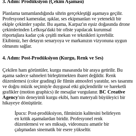
3. Adım: Prodüksiyon (Çekim Aşaması)
Planlama tamamlandığında sihrin gerçekleştiği aşamaya geçilir.
Profesyonel kameralar, ışıklar, ses ekipmanları ve yetenekli bir
ekiple çekimler yapılır. Bu aşama, Karpaz'ın eşsiz doğasında drone
çekimlerinden Lefkoşa'daki bir ofiste yapılacak kurumsal
röportajlara kadar çok çeşitli mekan ve teknikleri içerebilir.
Ekibimiz, her detayın senaryoya ve markanızın vizyonuna uygun
olmasını sağlar.
4. Adım: Post-Prodüksiyon (Kurgu, Renk ve Ses)
Çekilen ham görüntüler, kurgu masasında bir araya getirilir. Bu
aşama sadece sahneleri birleştirmekten ibaret değildir. Renk
düzenlemesi (color grading) ile filmin atmosferi yaratılır, ses tasarımı
ve doğru müzik seçimiyle duygusal etki güçlendirilir ve hareketli
grafikler (motion graphics) ile mesajlar vurgulanır.
BC Creative
Agency
'nin deneyimli kurgu ekibi, ham materyali büyüleyici bir
hikayeye dönüştürür.
İpucu: Post-prodüksiyon, filminizin kalitesini belirleyen
en kritik aşamalardan biridir. Profesyonel renk
düzenlemesi ve ses miksajı, videonuzu amatör bir
çalışmadan sinematik bir esere yükseltir.