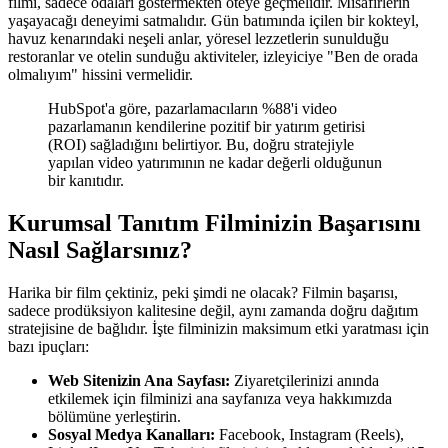
filmi, sadece odaları göstermekten öteye geçmelidir. Misafirlerin
yaşayacağı deneyimi satmalıdır. Gün batımında içilen bir kokteyl,
havuz kenarındaki neşeli anlar, yöresel lezzetlerin sunulduğu
restoranlar ve otelin sunduğu aktiviteler, izleyiciye "Ben de orada
olmalıyım" hissini vermelidir.
HubSpot'a göre, pazarlamacıların %88'i video
pazarlamanın kendilerine pozitif bir yatırım getirisi
(ROI) sağladığını belirtiyor. Bu, doğru stratejiyle
yapılan video yatırımının ne kadar değerli olduğunun
bir kanıtıdır.
Kurumsal Tanıtım Filminizin Başarısını
Nasıl Sağlarsınız?
Harika bir film çektiniz, peki şimdi ne olacak? Filmin başarısı,
sadece prodüksiyon kalitesine değil, aynı zamanda doğru dağıtım
stratejisine de bağlıdır. İşte filminizin maksimum etki yaratması için
bazı ipuçları:
Web Sitenizin Ana Sayfası:
Ziyaretçilerinizi anında
etkilemek için filminizi ana sayfanıza veya hakkımızda
bölümüne yerleştirin.
Sosyal Medya Kanalları:
Facebook, Instagram (Reels),