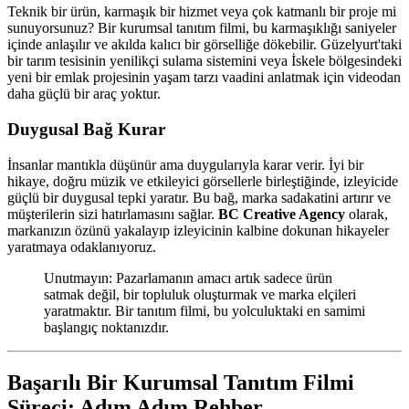
Teknik bir ürün, karmaşık bir hizmet veya çok katmanlı bir proje mi
sunuyorsunuz? Bir kurumsal tanıtım filmi, bu karmaşıklığı saniyeler
içinde anlaşılır ve akılda kalıcı bir görselliğe dökebilir. Güzelyurt'taki
bir tarım tesisinin yenilikçi sulama sistemini veya İskele bölgesindeki
yeni bir emlak projesinin yaşam tarzı vaadini anlatmak için videodan
daha güçlü bir araç yoktur.
Duygusal Bağ Kurar
İnsanlar mantıkla düşünür ama duygularıyla karar verir. İyi bir
hikaye, doğru müzik ve etkileyici görsellerle birleştiğinde, izleyicide
güçlü bir duygusal tepki yaratır. Bu bağ, marka sadakatini artırır ve
müşterilerin sizi hatırlamasını sağlar.
BC Creative Agency
olarak,
markanızın özünü yakalayıp izleyicinin kalbine dokunan hikayeler
yaratmaya odaklanıyoruz.
Unutmayın: Pazarlamanın amacı artık sadece ürün
satmak değil, bir topluluk oluşturmak ve marka elçileri
yaratmaktır. Bir tanıtım filmi, bu yolculuktaki en samimi
başlangıç noktanızdır.
Başarılı Bir Kurumsal Tanıtım Filmi
Süreci: Adım Adım Rehber