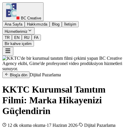
BC Creative
Ana Sayfa
Hakkımızda
Blog
İletişim
Hizmetlerimiz
TR
EN
RU
FA
Bir kahve içelim
Dijital Pazarlama
Blog'a dön
KKTC Kurumsal Tanıtım
Filmi: Marka Hikayenizi
Güçlendirin
12 dk okuma
okuma
·
17 Haziran 2026
·
Dijital Pazarlama