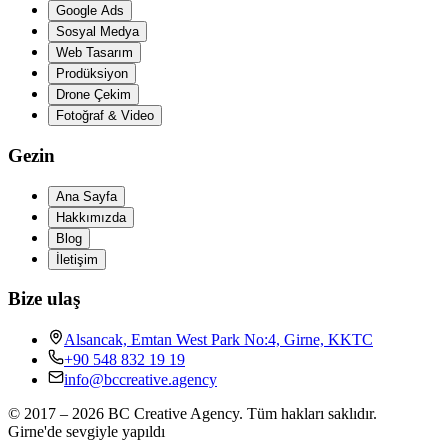
Google Ads
Sosyal Medya
Web Tasarım
Prodüksiyon
Drone Çekim
Fotoğraf & Video
Gezin
Ana Sayfa
Hakkımızda
Blog
İletişim
Bize ulaş
Alsancak, Emtan West Park No:4, Girne, KKTC
+90 548 832 19 19
info@bccreative.agency
© 2017 – 2026 BC Creative Agency.
Tüm hakları saklıdır.
Girne'de sevgiyle yapıldı