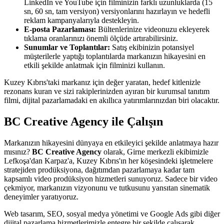
LinkedIn ve YouTube için filminizin farklı uzunluklarda (15
sn, 60 sn, tam versiyon) versiyonlarını hazırlayın ve hedefli
reklam kampanyalarıyla destekleyin.
E-posta Pazarlaması:
Bültenlerinize videonuzu ekleyerek
tıklama oranlarınızı önemli ölçüde artırabilirsiniz.
Sunumlar ve Toplantılar:
Satış ekibinizin potansiyel
müşterilerle yaptığı toplantılarda markanızın hikayesini en
etkili şekilde anlatmak için filminizi kullanın.
Kuzey Kıbrıs'taki markanız için değer yaratan, hedef kitlenizle
rezonans kuran ve sizi rakiplerinizden ayıran bir kurumsal tanıtım
filmi, dijital pazarlamadaki en akıllıca yatırımlarınızdan biri olacaktır.
BC Creative Agency ile Çalışın
Markanızın hikayesini dünyaya en etkileyici şekilde anlatmaya hazır
mısınız?
BC Creative Agency
olarak, Girne merkezli ekibimizle
Lefkoşa'dan Karpaz'a, Kuzey Kıbrıs'ın her köşesindeki işletmelere
stratejiden prodüksiyona, dağıtımdan pazarlamaya kadar tam
kapsamlı video prodüksiyon hizmetleri sunuyoruz. Sadece bir video
çekmiyor, markanızın vizyonunu ve tutkusunu yansıtan sinematik
deneyimler yaratıyoruz.
Web tasarım, SEO, sosyal medya yönetimi ve Google Ads gibi diğer
dijital pazarlama hizmetlerimizle entegre bir şekilde çalışarak,