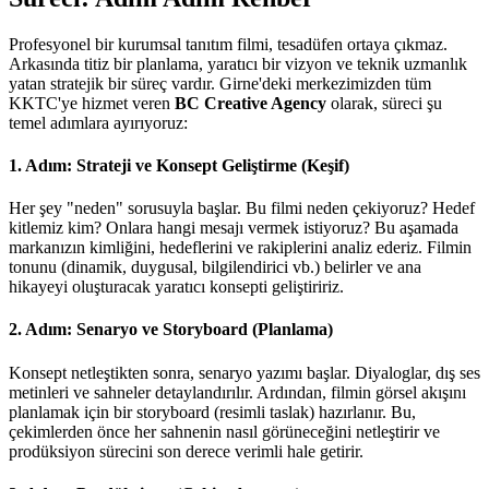
Profesyonel bir kurumsal tanıtım filmi, tesadüfen ortaya çıkmaz.
Arkasında titiz bir planlama, yaratıcı bir vizyon ve teknik uzmanlık
yatan stratejik bir süreç vardır. Girne'deki merkezimizden tüm
KKTC'ye hizmet veren
BC Creative Agency
olarak, süreci şu
temel adımlara ayırıyoruz:
1. Adım: Strateji ve Konsept Geliştirme (Keşif)
Her şey "neden" sorusuyla başlar. Bu filmi neden çekiyoruz? Hedef
kitlemiz kim? Onlara hangi mesajı vermek istiyoruz? Bu aşamada
markanızın kimliğini, hedeflerini ve rakiplerini analiz ederiz. Filmin
tonunu (dinamik, duygusal, bilgilendirici vb.) belirler ve ana
hikayeyi oluşturacak yaratıcı konsepti geliştiririz.
2. Adım: Senaryo ve Storyboard (Planlama)
Konsept netleştikten sonra, senaryo yazımı başlar. Diyaloglar, dış ses
metinleri ve sahneler detaylandırılır. Ardından, filmin görsel akışını
planlamak için bir storyboard (resimli taslak) hazırlanır. Bu,
çekimlerden önce her sahnenin nasıl görüneceğini netleştirir ve
prodüksiyon sürecini son derece verimli hale getirir.