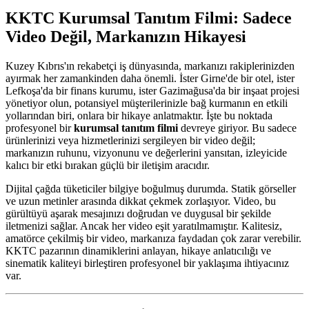
KKTC Kurumsal Tanıtım Filmi: Sadece
Video Değil, Markanızın Hikayesi
Kuzey Kıbrıs'ın rekabetçi iş dünyasında, markanızı rakiplerinizden
ayırmak her zamankinden daha önemli. İster Girne'de bir otel, ister
Lefkoşa'da bir finans kurumu, ister Gazimağusa'da bir inşaat projesi
yönetiyor olun, potansiyel müşterilerinizle bağ kurmanın en etkili
yollarından biri, onlara bir hikaye anlatmaktır. İşte bu noktada
profesyonel bir
kurumsal tanıtım filmi
devreye giriyor. Bu sadece
ürünlerinizi veya hizmetlerinizi sergileyen bir video değil;
markanızın ruhunu, vizyonunu ve değerlerini yansıtan, izleyicide
kalıcı bir etki bırakan güçlü bir iletişim aracıdır.
Dijital çağda tüketiciler bilgiye boğulmuş durumda. Statik görseller
ve uzun metinler arasında dikkat çekmek zorlaşıyor. Video, bu
gürültüyü aşarak mesajınızı doğrudan ve duygusal bir şekilde
iletmenizi sağlar. Ancak her video eşit yaratılmamıştır. Kalitesiz,
amatörce çekilmiş bir video, markanıza faydadan çok zarar verebilir.
KKTC pazarının dinamiklerini anlayan, hikaye anlatıcılığı ve
sinematik kaliteyi birleştiren profesyonel bir yaklaşıma ihtiyacınız
var.