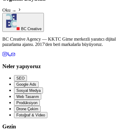
Oku →
BC Creative
BC Creative Agency — KKTC Girne merkezli yaratıcı dijital
pazarlama ajansı. 2017'den beri markalarla büyüyoruz.
Neler yapıyoruz
SEO
Google Ads
Sosyal Medya
Web Tasarım
Prodüksiyon
Drone Çekim
Fotoğraf & Video
Gezin