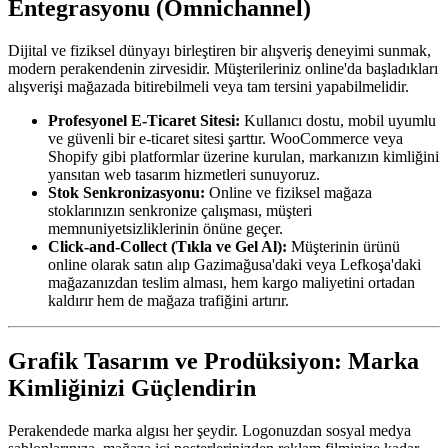
Entegrasyonu (Omnichannel)
Dijital ve fiziksel dünyayı birleştiren bir alışveriş deneyimi sunmak,
modern perakendenin zirvesidir. Müşterileriniz online'da başladıkları
alışverişi mağazada bitirebilmeli veya tam tersini yapabilmelidir.
Profesyonel E-Ticaret Sitesi:
Kullanıcı dostu, mobil uyumlu
ve güvenli bir e-ticaret sitesi şarttır. WooCommerce veya
Shopify gibi platformlar üzerine kurulan, markanızın kimliğini
yansıtan web tasarım hizmetleri sunuyoruz.
Stok Senkronizasyonu:
Online ve fiziksel mağaza
stoklarınızın senkronize çalışması, müşteri
memnuniyetsizliklerinin önüne geçer.
Click-and-Collect (Tıkla ve Gel Al):
Müşterinin ürünü
online olarak satın alıp Gazimağusa'daki veya Lefkoşa'daki
mağazanızdan teslim alması, hem kargo maliyetini ortadan
kaldırır hem de mağaza trafiğini artırır.
Grafik Tasarım ve Prodüksiyon: Marka
Kimliğinizi Güçlendirin
Perakendede marka algısı her şeydir. Logonuzdan sosyal medya