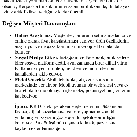
hakkınızdaki yorumları okuyor. Güzelyurt'ta yerel bir butik de
olsanız, Karpaz'da turistik ürünler satan bir dükkan da, dijital ayak
iziniz artık fiziksel varlığınız kadar önemli.
Değişen Müşteri Davranışları
Online Araştırma:
Müşteriler, bir ürünü satın almadan önce
online olarak fiyat karşılaştırması yapıyor, ürün özelliklerini
araştırıyor ve mağaza konumlarını Google Haritalar'dan
buluyor.
Sosyal Medya Etkisi:
Instagram ve Facebook, artık sadece
birer sosyal platform değil, aynı zamanda birer dijital vitrin.
Kullanıcılar yeni ürünleri, trendleri ve indirimleri bu
kanallardan takip ediyor.
Mobil Öncelik:
Akıllı telefonlar, alışveriş sürecinin
merkezinde yer alıyor. Mobil uyumlu bir web sitesi veya e-
ticaret platformu olmayan işletmeler, potansiyel müşterilerini
kaybediyor.
İpucu:
KKTC'deki perakende işletmelerinin %60'ından
fazlası, dijital pazarlamaya yatırım yapmanın son iki
yılda müşteri sayısını gözle görülür şekilde artırdığını
belirtiyor. Bu dönüşümün dışında kalmak, pazar payı
kaybetmek anlamına gelir.