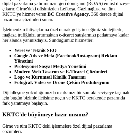
dijital pazarlama yatırımınızın geri dönüşünü (ROAS) en üst düzeye
çıkarır. Girne'deki ofisimizden Lefkoşa, Gazimağusa ve tüm
KKTC'ye hizmet veren
BC Creative Agency
, 360 derece dijital
pazarlama çözümleri sunar.
İşletmenizin ihtiyaçlarına özel olarak geliştireceğimiz stratejilerle,
mağaza trafiğinizi artırmaktan e-ticaret satışlarınızı patlatmaya kadar
her alanda yanınızdayız. Sunduğumuz hizmetler:
Yerel ve Teknik SEO
Google Ads ve Meta (Facebook/Instagram) Reklam
Yönetimi
Profesyonel Sosyal Medya Yönetimi
Modern Web Tasarım ve E-Ticaret Çözümleri
Logo ve Kurumsal Kimlik Tasarımı
Fotoğraf, Video ve Drone Çekim Prodüksiyonu
Dijitalleşme yolculuğunuzda markanızı bir sonraki seviyeye taşımak
için bugün bizimle iletişime geçin ve KKTC perakende pazarında
fark yaratmaya başlayın.
KKTC'de büyümeye hazır mısınız?
Girne ve tüm KKTC'deki işletmelere özel dijital pazarlama
çözümleri.