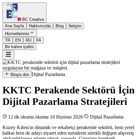
BC Creative
Ana Sayfa
Hakkımızda
Blog
İletişim
Hizmetlerimiz
TR
EN
RU
FA
Bir kahve içelim
Dijital Pazarlama
Blog'a dön
KKTC Perakende Sektörü İçin
Dijital Pazarlama Stratejileri
12 dk okuma
okuma
·
10 Haziran 2026
·
Dijital Pazarlama
Kuzey Kıbrıs'ın dinamik ve rekabetçi perakende sektörü, hem yerel
halkın hem de adayı ziyaret eden turistlerin sürekli değişen alışveriş
alışkanlıklarına adapte olmak zorunda. Girne'nin hareketli