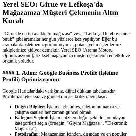
Yerel SEO: Girne ve Lefkoşa'da
Mağazanıza Müşteri Çekmenin Altın
Kuralı
"Girne'de en iyi ayakkabı mağazası" veya "Lefkoşa Dereboyu'nda
butik" gibi aramalar her gün yüzlerce kez yapılıyor. Eğer bu
aramalarda işletmeniz görünmüyorsa, potansiyel müşterileriniz
rakiplerinize gidiyor demektir. Yerel SEO (Arama Motoru
Optimizasyonu), fiziksel mağazanıza müşteri çekmenin en etkili ve
organik yoludur.
#### 1. Adım: Google Business Profile (İşletme
Profili) Optimizasyonu
Google Haritalar'daki varlığınız, dijital dükkan tabelanızdır.
Profilinizin eksiksiz ve güncel olması kritik önem taşır:
Doğru Bilgiler:
İşletme adı, adres, telefon numarası ve
çalışma saatleri her zaman güncel olmalı.
Kategori Seçimi:
İşletmenizi en doğru şekilde tanımlayan
kategorileri seçin (örneğin, "Giyim Mağazası", "Elektronik
Mağazası").
Fotoğraflar:
Mağazanızın içinden, dışından ve en popüler