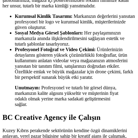
şablonlarınıza, mağaza içi posterlerinizden reklam filminize kadar
her unsur, tutarlı bir marka kimliği yansıtmalıdır.
Kurumsal Kimlik Tasarımı:
Markanızın değerlerini yansıtan
profesyonel bir logo ve kurumsal kimlik, müşterilerinizde
güven oluşturur.
Sosyal Medya Görsel Şablonları:
Her paylaşımınızın
markanızla anında ilişkilendirilmesini sağlayan estetik ve
tutarlı şablonlar tasarlıyoruz.
Profesyonel Fotoğraf ve Video Çekimi:
Ürünlerinizin
detaylarını gösteren yüksek çözünürlüklü fotoğraflar, ürün
kullanımını anlatan videolar veya mağazanızın atmosferini
yansıtan bir tanıtım filmi, satışlarınızı doğrudan etkiler.
Özellikle emlak ve büyük mağazalar için drone çekimi, farklı
bir perspektif sunarak büyük etki yaratır.
Unutmayın:
Profesyonel ve tutarlı bir görsel dünya,
markanızın kalite algısını yükseltir ve müşterinin fiyat
odaklı olmak yerine marka sadakati geliştirmesini
sağlar.
BC Creative Agency ile Çalışın
Kuzey Kıbrıs perakende sektörünün kendine özgü dinamiklerini
anlayan, yerel pazar bilgisine sahip bir kreatif ajans ile çalışmak,