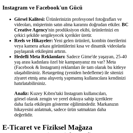
Instagram ve Facebook'un Gücü
Görsel Kalitesi:
Ürünlerinizin profesyonel fotoğrafları ve
videoları, müşterinin satın alma kararını doğrudan etkiler.
BC
Creative Agency
'nin prodüksiyon ekibi, ürünlerinizi en
çekici şekilde sergileyecek içerikler üretir.
Reels ve Hikayeler:
Yeni gelen ürünleri, kombin önerilerini
veya kamera arkası görüntülerini kısa ve dinamik videolarla
paylaşarak etkileşimi artırın.
Hedefli Meta Reklamları:
Sadece Girne'de yaşayan, 25-40
yaş arası kadınlara özel bir kampanyanız mı var? Meta
(Facebook & Instagram) reklamları ile tam olarak bu kitleye
ulaşabilirsiniz. Retargeting (yeniden hedefleme) ile sitenizi
ziyaret etmiş ama alışveriş yapmamış kullanıcılara kendinizi
hatırlatabilirsiniz.
Analiz:
Kuzey Kıbrıs'taki Instagram kullanıcıları,
görsel olarak zengin ve yerel dokuya sahip içeriklere
daha fazla etkileşim gösterme eğilimindedir. Markanızın
hikayesini anlatmak, sadece ürün satmaktan daha
değerlidir.
E-Ticaret ve Fiziksel Mağaza