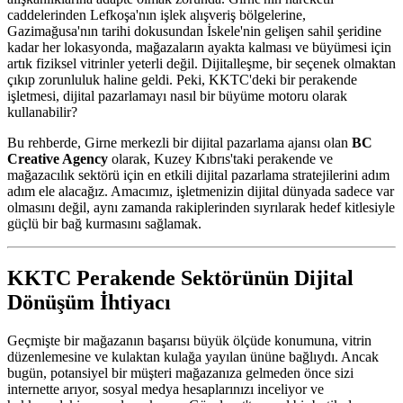
caddelerinden Lefkoşa'nın işlek alışveriş bölgelerine,
Gazimağusa'nın tarihi dokusundan İskele'nin gelişen sahil şeridine
kadar her lokasyonda, mağazaların ayakta kalması ve büyümesi için
artık fiziksel vitrinler yeterli değil. Dijitalleşme, bir seçenek olmaktan
çıkıp zorunluluk haline geldi. Peki, KKTC'deki bir perakende
işletmesi, dijital pazarlamayı nasıl bir büyüme motoru olarak
kullanabilir?
Bu rehberde, Girne merkezli bir dijital pazarlama ajansı olan
BC
Creative Agency
olarak, Kuzey Kıbrıs'taki perakende ve
mağazacılık sektörü için en etkili dijital pazarlama stratejilerini adım
adım ele alacağız. Amacımız, işletmenizin dijital dünyada sadece var
olmasını değil, aynı zamanda rakiplerinden sıyrılarak hedef kitlesiyle
güçlü bir bağ kurmasını sağlamak.
KKTC Perakende Sektörünün Dijital
Dönüşüm İhtiyacı
Geçmişte bir mağazanın başarısı büyük ölçüde konumuna, vitrin
düzenlemesine ve kulaktan kulağa yayılan ününe bağlıydı. Ancak
bugün, potansiyel bir müşteri mağazanıza gelmeden önce sizi
internette arıyor, sosyal medya hesaplarınızı inceliyor ve