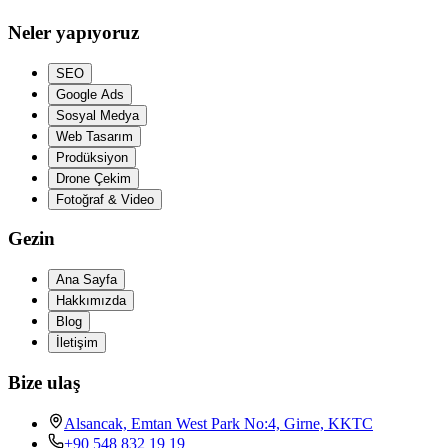
Neler yapıyoruz
SEO
Google Ads
Sosyal Medya
Web Tasarım
Prodüksiyon
Drone Çekim
Fotoğraf & Video
Gezin
Ana Sayfa
Hakkımızda
Blog
İletişim
Bize ulaş
Alsancak, Emtan West Park No:4, Girne, KKTC
+90 548 832 19 19