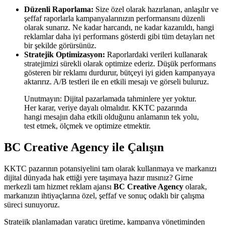
Düzenli Raporlama:
Size özel olarak hazırlanan, anlaşılır ve
şeffaf raporlarla kampanyalarınızın performansını düzenli
olarak sunarız. Ne kadar harcandı, ne kadar kazanıldı, hangi
reklamlar daha iyi performans gösterdi gibi tüm detayları net
bir şekilde görürsünüz.
Stratejik Optimizasyon:
Raporlardaki verileri kullanarak
stratejimizi sürekli olarak optimize ederiz. Düşük performans
gösteren bir reklamı durdurur, bütçeyi iyi giden kampanyaya
aktarırız. A/B testleri ile en etkili mesajı ve görseli buluruz.
Unutmayın: Dijital pazarlamada tahminlere yer yoktur.
Her karar, veriye dayalı olmalıdır. KKTC pazarında
hangi mesajın daha etkili olduğunu anlamanın tek yolu,
test etmek, ölçmek ve optimize etmektir.
BC Creative Agency ile Çalışın
KKTC pazarının potansiyelini tam olarak kullanmaya ve markanızı
dijital dünyada hak ettiği yere taşımaya hazır mısınız? Girne
merkezli tam hizmet reklam ajansı
BC Creative Agency
olarak,
markanızın ihtiyaçlarına özel, şeffaf ve sonuç odaklı bir çalışma
süreci sunuyoruz.
Stratejik planlamadan yaratıcı üretime, kampanya yönetiminden