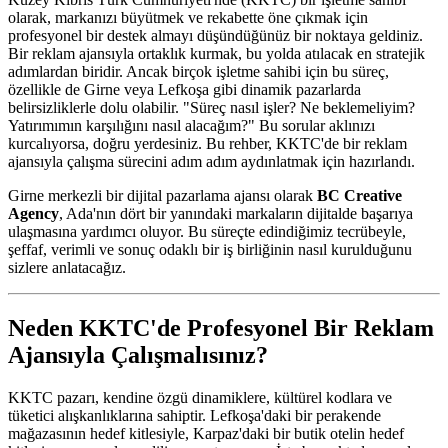
olarak, markanızı büyütmek ve rekabette öne çıkmak için
profesyonel bir destek almayı düşündüğünüz bir noktaya geldiniz.
Bir reklam ajansıyla ortaklık kurmak, bu yolda atılacak en stratejik
adımlardan biridir. Ancak birçok işletme sahibi için bu süreç,
özellikle de Girne veya Lefkoşa gibi dinamik pazarlarda
belirsizliklerle dolu olabilir. "Süreç nasıl işler? Ne beklemeliyim?
Yatırımımın karşılığını nasıl alacağım?" Bu sorular aklınızı
kurcalıyorsa, doğru yerdesiniz. Bu rehber, KKTC'de bir reklam
ajansıyla çalışma sürecini adım adım aydınlatmak için hazırlandı.
Girne merkezli bir dijital pazarlama ajansı olarak
BC Creative
Agency
, Ada'nın dört bir yanındaki markaların dijitalde başarıya
ulaşmasına yardımcı oluyor. Bu süreçte edindiğimiz tecrübeyle,
şeffaf, verimli ve sonuç odaklı bir iş birliğinin nasıl kurulduğunu
sizlere anlatacağız.
Neden KKTC'de Profesyonel Bir Reklam
Ajansıyla Çalışmalısınız?
KKTC pazarı, kendine özgü dinamiklere, kültürel kodlara ve
tüketici alışkanlıklarına sahiptir. Lefkoşa'daki bir perakende
mağazasının hedef kitlesiyle, Karpaz'daki bir butik otelin hedef