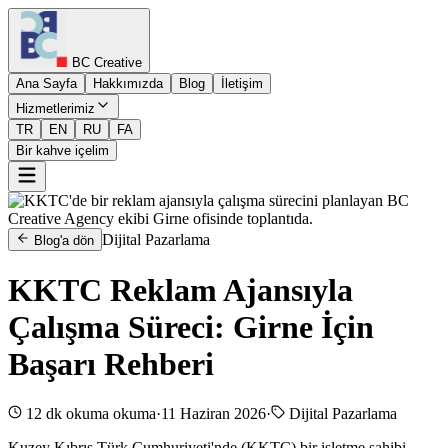
BC Creative
Ana Sayfa
Hakkımızda
Blog
İletişim
Hizmetlerimiz
TR
EN
RU
FA
Bir kahve içelim
Dijital Pazarlama
Blog'a dön
KKTC Reklam Ajansıyla
Çalışma Süreci: Girne İçin
Başarı Rehberi
12 dk okuma
okuma
·
11 Haziran 2026
·
Dijital Pazarlama
Kuzey Kıbrıs Türk Cumhuriyeti'nde (KKTC) bir işletme sahibi