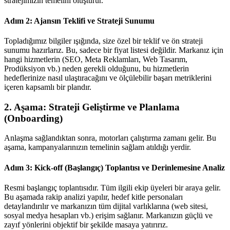
stratejimizin temelini oluşturur.
Adım 2: Ajansın Teklifi ve Strateji Sunumu
Topladığımız bilgiler ışığında, size özel bir teklif ve ön strateji
sunumu hazırlarız. Bu, sadece bir fiyat listesi değildir. Markanız için
hangi hizmetlerin (SEO, Meta Reklamları, Web Tasarım,
Prodüksiyon vb.) neden gerekli olduğunu, bu hizmetlerin
hedeflerinize nasıl ulaştıracağını ve ölçülebilir başarı metriklerini
içeren kapsamlı bir plandır.
2. Aşama: Strateji Geliştirme ve Planlama
(Onboarding)
Anlaşma sağlandıktan sonra, motorları çalıştırma zamanı gelir. Bu
aşama, kampanyalarınızın temelinin sağlam atıldığı yerdir.
Adım 3: Kick-off (Başlangıç) Toplantısı ve Derinlemesine Analiz
Resmi başlangıç toplantısıdır. Tüm ilgili ekip üyeleri bir araya gelir.
Bu aşamada rakip analizi yapılır, hedef kitle personaları
detaylandırılır ve markanızın tüm dijital varlıklarına (web sitesi,
sosyal medya hesapları vb.) erişim sağlanır. Markanızın güçlü ve
zayıf yönlerini objektif bir şekilde masaya yatırırız.