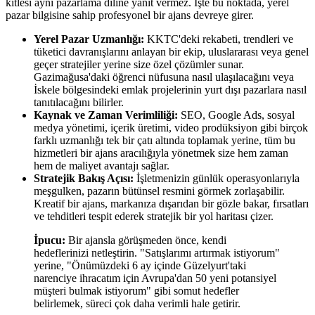
kitlesi aynı pazarlama diline yanıt vermez. İşte bu noktada, yerel
pazar bilgisine sahip profesyonel bir ajans devreye girer.
Yerel Pazar Uzmanlığı:
KKTC'deki rekabeti, trendleri ve
tüketici davranışlarını anlayan bir ekip, uluslararası veya genel
geçer stratejiler yerine size özel çözümler sunar.
Gazimağusa'daki öğrenci nüfusuna nasıl ulaşılacağını veya
İskele bölgesindeki emlak projelerinin yurt dışı pazarlara nasıl
tanıtılacağını bilirler.
Kaynak ve Zaman Verimliliği:
SEO, Google Ads, sosyal
medya yönetimi, içerik üretimi, video prodüksiyon gibi birçok
farklı uzmanlığı tek bir çatı altında toplamak yerine, tüm bu
hizmetleri bir ajans aracılığıyla yönetmek size hem zaman
hem de maliyet avantajı sağlar.
Stratejik Bakış Açısı:
İşletmenizin günlük operasyonlarıyla
meşgulken, pazarın bütünsel resmini görmek zorlaşabilir.
Kreatif bir ajans, markanıza dışarıdan bir gözle bakar, fırsatları
ve tehditleri tespit ederek stratejik bir yol haritası çizer.
İpucu:
Bir ajansla görüşmeden önce, kendi
hedeflerinizi netleştirin. "Satışlarımı artırmak istiyorum"
yerine, "Önümüzdeki 6 ay içinde Güzelyurt'taki
narenciye ihracatım için Avrupa'dan 50 yeni potansiyel
müşteri bulmak istiyorum" gibi somut hedefler
belirlemek, süreci çok daha verimli hale getirir.