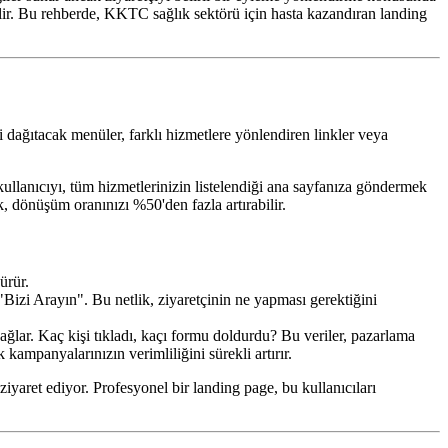
bilir. Bu rehberde, KKTC sağlık sektörü için hasta kazandıran landing
i dağıtacak menüler, farklı hizmetlere yönlendiren linkler veya
llanıcıyı, tüm hizmetlerinizin listelendiği ana sayfanıza göndermek
k, dönüşüm oranınızı %50'den fazla artırabilir.
ürür.
zi Arayın". Bu netlik, ziyaretçinin ne yapması gerektiğini
ğlar. Kaç kişi tıkladı, kaçı formu doldurdu? Bu veriler, pazarlama
k kampanyalarınızın verimliliğini sürekli artırır.
iyaret ediyor. Profesyonel bir landing page, bu kullanıcıları