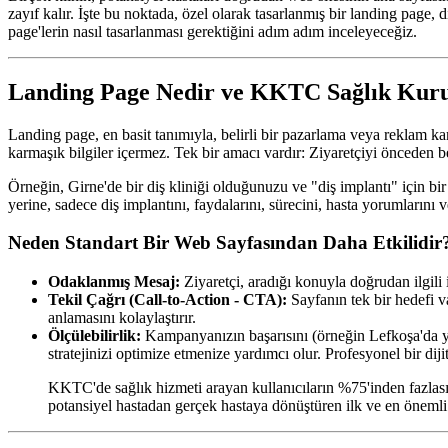
zayıf kalır. İşte bu noktada, özel olarak tasarlanmış bir landing page
page'lerin nasıl tasarlanması gerektiğini adım adım inceleyeceğiz.
Landing Page Nedir ve KKTC Sağlık Kurul
Landing page, en basit tanımıyla, belirli bir pazarlama veya reklam ka
karmaşık bilgiler içermez. Tek bir amacı vardır: Ziyaretçiyi önceden 
Örneğin, Girne'de bir diş kliniği olduğunuzu ve "diş implantı" için 
yerine, sadece diş implantını, faydalarını, sürecini, hasta yorumların
Neden Standart Bir Web Sayfasından Daha Etkilidir
Odaklanmış Mesaj:
Ziyaretçi, aradığı konuyla doğrudan ilgili 
Tekil Çağrı (Call-to-Action - CTA):
Sayfanın tek bir hedefi 
anlamasını kolaylaştırır.
Ölçülebilirlik:
Kampanyanızın başarısını (örneğin Lefkoşa'da yür
stratejinizi optimize etmenize yardımcı olur. Profesyonel bir dij
KKTC'de sağlık hizmeti arayan kullanıcıların %75'inden fazlası, 
potansiyel hastadan gerçek hastaya dönüştüren ilk ve en önemli