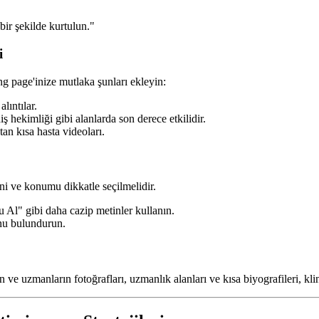
ir şekilde kurtulun."
i
g page'inize mutlaka şunları ekleyin:
ıntılar.
ş hekimliği gibi alanlarda son derece etkilidir.
an kısa hasta videoları.
ni ve konumu dikkatle seçilmelidir.
l" gibi daha cazip metinler kullanın.
nu bulundurun.
 ve uzmanların fotoğrafları, uzmanlık alanları ve kısa biyografileri, klini