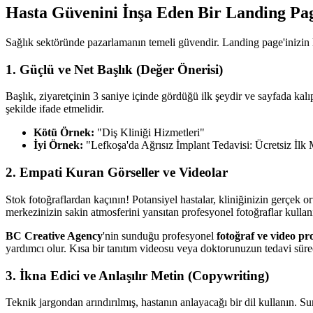
Hasta Güvenini İnşa Eden Bir Landing Pag
Sağlık sektöründe pazarlamanın temeli güvendir. Landing page'inizin 
1. Güçlü ve Net Başlık (Değer Önerisi)
Başlık, ziyaretçinin 3 saniye içinde gördüğü ilk şeydir ve sayfada kal
şekilde ifade etmelidir.
Kötü Örnek:
"Diş Kliniği Hizmetleri"
İyi Örnek:
"Lefkoşa'da Ağrısız İmplant Tedavisi: Ücretsiz İlk 
2. Empati Kuran Görseller ve Videolar
Stok fotoğraflardan kaçının! Potansiyel hastalar, kliniğinizin gerçek 
merkezinizin sakin atmosferini yansıtan profesyonel fotoğraflar kullan
BC Creative Agency
'nin sunduğu profesyonel
fotoğraf ve video p
yardımcı olur. Kısa bir tanıtım videosu veya doktorunuzun tedavi süreci
3. İkna Edici ve Anlaşılır Metin (Copywriting)
Teknik jargondan arındırılmış, hastanın anlayacağı bir dil kullanın. S