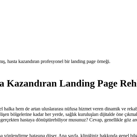
ta Kazandıran Landing Page Reh
alka hem de artan uluslararası nüfusa hizmet veren dinamik ve rekabet
şen bölgelerine kadar her yerde, sağlık kuruluşları dijitalde öne çıkma
 gerçekten hastaya dönüştürebiliyor musunuz? Cevap, genellikle göz ard
na yönlendirme hatasına düşer. Ana sayfa, kliniğiniz hakkında genel bil