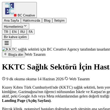
BC Creative
Ana Sayfa
Hakkımızda
Blog
İletişim
Hizmetlerimiz
TR
EN
RU
FA
Bir kahve içelim
Web Tasarım
Blog'a dön
KKTC Sağlık Sektörü İçin Has
9 dk okuma
okuma
·
14 Haziran 2026
·
Web Tasarım
Kuzey Kıbrıs Türk Cumhuriyeti'nde (KKTC) sağlık sektörü, hem yerel h
kimliğine, Gazimağusa'nın öğrenci nüfusundan İskele ve Karpaz'ın geli
aktif, peki Google Ads veya Meta reklamlarından gelen değerli trafiği
Landing Page (Açılış Sayfası)
.
Birçok klinik, potansiyel hastaları doğrudan web sitesinin ana sayfası