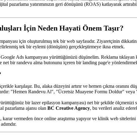
, dijital pazarlama yatırımınızın geri dönüşünü (ROAS) katlayarak artıra
uşları İçin Neden Hayati Önem Taşır?
mpanyası için oluşturulmuş tek bir web sayfasıdır. Ziyaretçinin dikkatin
belirlenmiş tek bir eylemi (dönüşüm) gerçekleştirmeye ikna etmek.
bir Google Ads kampanyası yürüttüğünüzü düşünelim. Reklama tıklayan ku
ı ve net bir randevu alma butonunu içeren bir landing page'e yönlendirme
?
içerikle karşılaşır. Bu, alaka düzeyini artırır ve hemen çıkma oranını düş
vardır: "Hemen Randevu Al", "Ücretsiz Muayene Formu Doldur" veya "Bi
üttüğünüz bir lazer epilasyon kampanyası) net bir şekilde ölçmenizi sa
ital pazarlama ajansı olan
BC Creative Agency
, bu verileri analiz edere
karar vermeden önce online araştırma yapıyor ve klinik web sitelerini z
 adımdır.