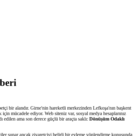
beri
çi bir alandır. Girne'nin hareketli merkezinden Lefkoşa'nın başkent
k için mücadele ediyor. Web siteniz var, sosyal medya hesaplarınız
ı edilen ama son derece güçlü bir araçta saklı:
Dönüşüm Odaklı
giler sunar ancak ziyaretçiyi belirli bir eyleme yönlendirme konusunda