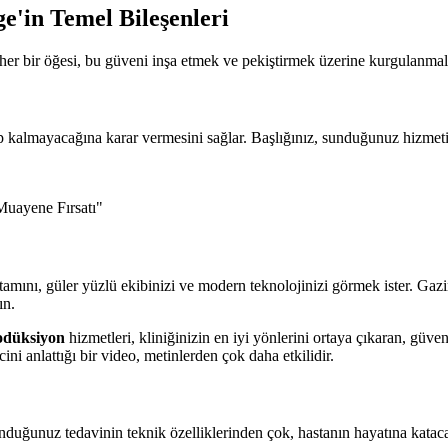
e'in Temel Bileşenleri
her bir öğesi, bu güveni inşa etmek ve pekiştirmek üzerine kurgulanmalı
ıp kalmayacağına karar vermesini sağlar. Başlığınız, sunduğunuz hizmeti
Muayene Fırsatı"
ortamını, güler yüzlü ekibinizi ve modern teknolojinizi görmek ister. Gaz
ın.
rodüksiyon
hizmetleri, kliniğinizin en iyi yönlerini ortaya çıkaran, güv
ni anlattığı bir video, metinlerden çok daha etkilidir.
unduğunuz tedavinin teknik özelliklerinden çok, hastanın hayatına katac