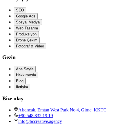
SEO
Google Ads
Sosyal Medya
Web Tasarım
Prodüksiyon
Drone Çekim
Fotoğraf & Video
Gezin
Ana Sayfa
Hakkımızda
Blog
İletişim
Bize ulaş
Alsancak, Emtan West Park No:4, Girne, KKTC
+90 548 832 19 19
info@bccreative.agency