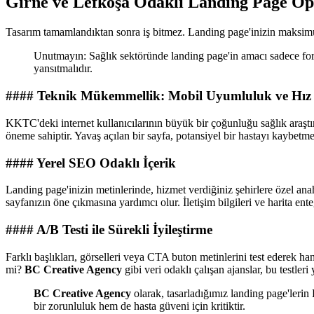
Girne ve Lefkoşa Odaklı Landing Page Opt
Tasarım tamamlandıktan sonra iş bitmez. Landing page'inizin maksimu
Unutmayın: Sağlık sektöründe landing page'in amacı sadece for
yansıtmalıdır.
#### Teknik Mükemmellik: Mobil Uyumluluk ve Hız
KKTC'deki internet kullanıcılarının büyük bir çoğunluğu sağlık araşt
öneme sahiptir. Yavaş açılan bir sayfa, potansiyel bir hastayı kaybetme
#### Yerel SEO Odaklı İçerik
Landing page'inizin metinlerinde, hizmet verdiğiniz şehirlere özel ana
sayfanızın öne çıkmasına yardımcı olur. İletişim bilgileri ve harita ent
#### A/B Testi ile Sürekli İyileştirme
Farklı başlıkları, görselleri veya CTA buton metinlerini test ederek
mi?
BC Creative Agency
gibi veri odaklı çalışan ajanslar, bu testler
BC Creative Agency
olarak, tasarladığımız landing page'ler
bir zorunluluk hem de hasta güveni için kritiktir.