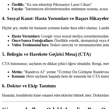
Özellik:
"En son teknoloji Pikosaniye Lazer Cihazı"
Fayda:
"İstenmeyen dövmelerinizden minimum seansta, acısız b
4. Sosyal Kanıt: Hasta Yorumları ve Başarı Hikayeler
Hiçbir şey, mutlu bir hastanın yorumu kadar ikna edici olamaz. Landin
Hasta Yorumları:
Google veya sosyal medya yorumlarınızdan al
Önce/Sonra Fotoğrafları:
Özellikle estetik, dermatoloji veya di
Video Testimonial'ları:
Tedavi sürecini ve memnuniyetini anlat
5. Belirgin ve Harekete Geçirici Mesaj (CTA)
CTA butonunuz, sayfanın en dikkat çekici öğesi olmalıdır. Rengi, met
Metin:
"Randevu Al" yerine "Ücretsiz Ön Görüşme Randevusu A
Konum:
Hem sayfanın başında hem de sonunda bir CTA buto
6. Doktor ve Ekip Tanıtımı
Hastalar, kendilerini kime emanet edeceklerini bilmek ister. Doktorların