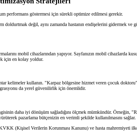
imizasyon Stratejileri
m performans göstermesi için sürekli optimize edilmesi gerekir.
m doldurtmak değil, aynı zamanda hastanın endişelerini gidermek ve güv
ırmalarını mobil cihazlarından yapıyor. Sayfanızın mobil cihazlarda ku
k için en kolay yoldur.
htar kelimeler kullanın. "Karpaz bölgesine hizmet veren çocuk doktoru" 
egrasyonu da yerel güvenilirlik için önemlidir.
 hangisinin daha iyi dönüşüm sağladığını ölçmek mümkündür. Örneğin, "Ra
i yürüterek pazarlama bütçenizin en verimli şekilde kullanılmasını sağlar.
in KVKK (Kişisel Verilerin Korunması Kanunu) ve hasta mahremiyeti ilk